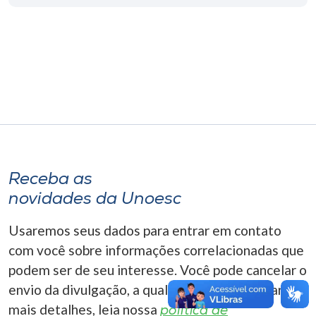
Museu
Unoesc
Store
Selecione
o idioma
Receba as
novidades da Unoesc
A+
A-
Usaremos seus dados para entrar em contato
com você sobre informações correlacionadas que
podem ser de seu interesse. Você pode cancelar o
envio da divulgação, a qualquer momento. Para
mais detalhes, leia nossa
política de