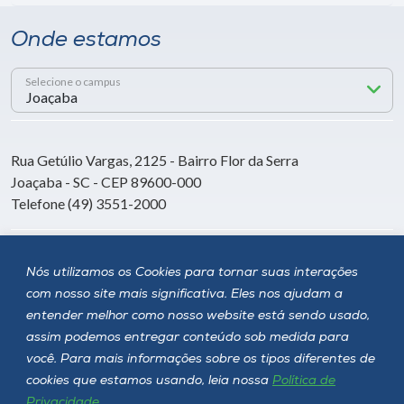
Onde estamos
Selecione o campus
Rua Getúlio Vargas, 2125 - Bairro Flor da Serra
Joaçaba - SC - CEP 89600-000
Telefone (49) 3551-2000
Siga a Unoesc
Nós utilizamos os Cookies para tornar suas interações
com nosso site mais significativa. Eles nos ajudam a
entender melhor como nosso website está sendo usado,
assim podemos entregar conteúdo sob medida para
você. Para mais informações sobre os tipos diferentes de
cookies que estamos usando, leia nossa
Política de
Privacidade
.