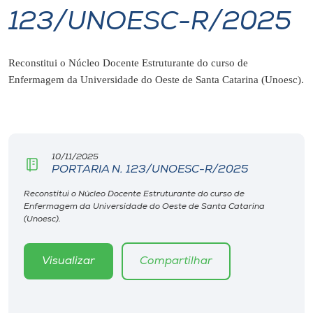
123/UNOESC-R/2025
I.nova
Reconstitui o Núcleo Docente Estruturante do curso de
Diplomados
Enfermagem da Universidade do Oeste de Santa Catarina (Unoesc).
Cultura
CPA
10/11/2025
PORTARIA N. 123/UNOESC-R/2025
Biblioteca
Reconstitui o Núcleo Docente Estruturante do curso de
Enfermagem da Universidade do Oeste de Santa Catarina
(Unoesc).
Editora
Visualizar
Compartilhar
Rádio