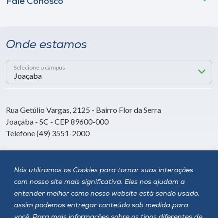
Fale Conosco
Onde estamos
Selecione o campus
Rua Getúlio Vargas, 2125 - Bairro Flor da Serra
Joaçaba - SC - CEP 89600-000
Telefone (49) 3551-2000
Siga a Unoesc
Nós utilizamos os Cookies para tornar suas interações
com nosso site mais significativa. Eles nos ajudam a
entender melhor como nosso website está sendo usado,
assim podemos entregar conteúdo sob medida para
você. Para mais informações sobre os tipos diferentes de