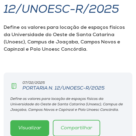
12/UNOESC-R/2025
I.nova
Define os valores para locação de espaços físicos
Diplomados
da Universidade do Oeste de Santa Catarina
(Unoesc), Campus de Joaçaba, Campos Novos e
Cultura
Capinzal e Polo Unoesc Concórdia.
CPA
07/02/2025
Biblioteca
PORTARIA N. 12/UNOESC-R/2025
Define os valores para locação de espaços físicos da
Editora
Universidade do Oeste de Santa Catarina (Unoesc), Campus de
Joaçaba, Campos Novos e Capinzal e Polo Unoesc Concórdia.
Rádio
Visualizar
Compartilhar