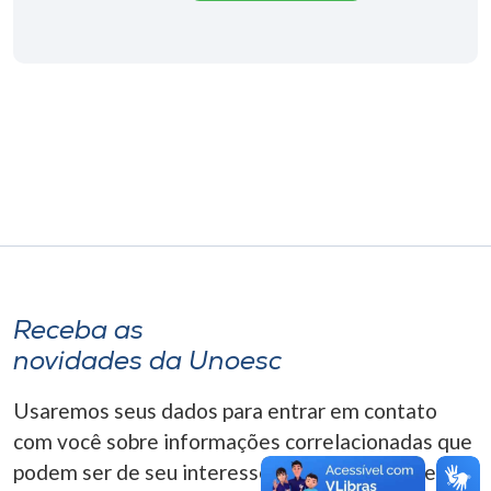
Museu
Unoesc
Store
Selecione
o idioma
A+
Receba as
A-
novidades da Unoesc
Usaremos seus dados para entrar em contato
com você sobre informações correlacionadas que
podem ser de seu interesse. Você pode cancelar o