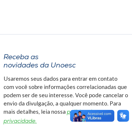
Museu
Unoesc
Store
Receba as
Selecione
o idioma
novidades da Unoesc
Usaremos seus dados para entrar em contato
com você sobre informações correlacionadas que
A+
podem ser de seu interesse. Você pode cancelar o
A-
envio da divulgação, a qualquer momento. Para
mais detalhes, leia nossa
política de
privacidade.