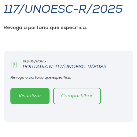
117/UNOESC-R/2025
I.nova
Revoga a portaria que especifica.
Diplomados
Cultura
26/09/2025
PORTARIA N. 117/UNOESC-R/2025
CPA
Revoga a portaria que especifica.
Biblioteca
Visualizar
Compartilhar
Editora
Rádio