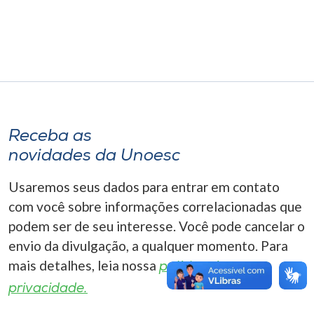
Museu
Unoesc
Store
Receba as
Selecione
o idioma
novidades da Unoesc
Usaremos seus dados para entrar em contato
com você sobre informações correlacionadas que
A+
podem ser de seu interesse. Você pode cancelar o
A-
envio da divulgação, a qualquer momento. Para
mais detalhes, leia nossa
política de
privacidade.