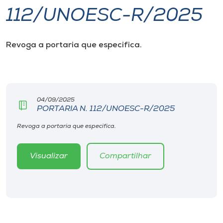
112/UNOESC-R/2025
I.nova
Revoga a portaria que especifica.
Diplomados
Cultura
04/09/2025
PORTARIA N. 112/UNOESC-R/2025
CPA
Revoga a portaria que especifica.
Biblioteca
Visualizar
Compartilhar
Editora
Rádio