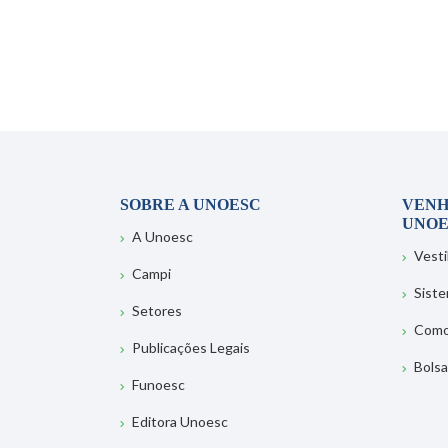
SOBRE A UNOESC
VENH
UNOE
A Unoesc
Vesti
Campi
Sist
Setores
Como
Publicações Legais
Bolsa
Funoesc
Editora Unoesc