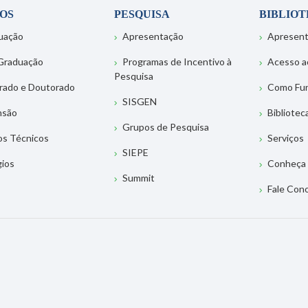
OS
PESQUISA
BIBLIO
uação
Apresentação
Apresen
Graduação
Programas de Incentivo à
Acesso a
Pesquisa
rado e Doutorado
Como Fu
SISGEN
nsão
Bibliotec
Grupos de Pesquisa
os Técnicos
Serviços
SIEPE
gios
Conheça 
Summit
Fale Con