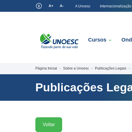
A+
A-
A Unoesc
Internacionalização
Cursos
Ond
Página Inicial
Sobre a Unoesc
Publicações Legais
Publicações Lega
Voltar