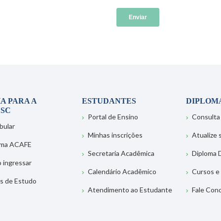
A PARA A
ESTUDANTES
DIPLOM
SC
Portal de Ensino
Consulta
bular
Minhas inscrições
Atualize
ema ACAFE
Secretaria Acadêmica
Diploma D
 ingressar
Calendário Acadêmico
Cursos e
s de Estudo
Atendimento ao Estudante
Fale Con