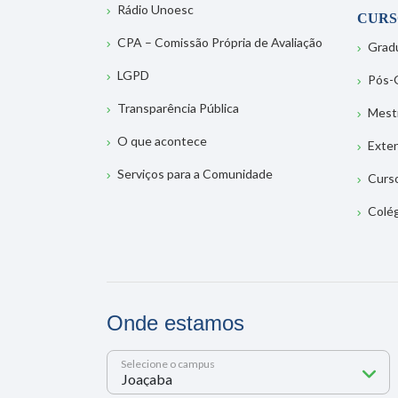
Rádio Unoesc
CURS
CPA – Comissão Própria de Avaliação
Grad
LGPD
Pós-
Transparência Pública
Mest
O que acontece
Exte
Serviços para a Comunidade
Curs
Colé
Onde estamos
Selecione o campus