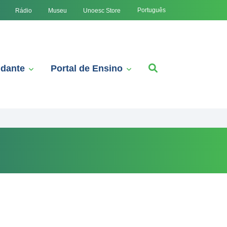
Português
Rádio
Museu
Unoesc Store
udante
Portal de Ensino