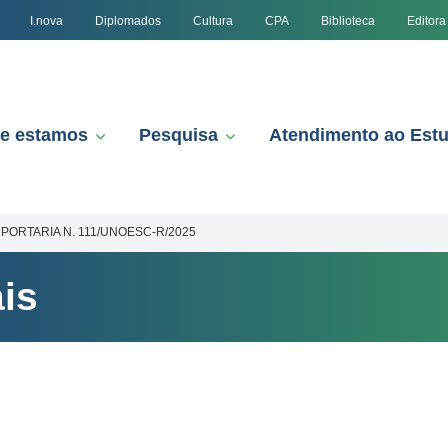
I.nova
Diplomados
Cultura
CPA
Biblioteca
Editora
e estamos
Pesquisa
Atendimento ao Est
PORTARIA N. 111/UNOESC-R/2025
is