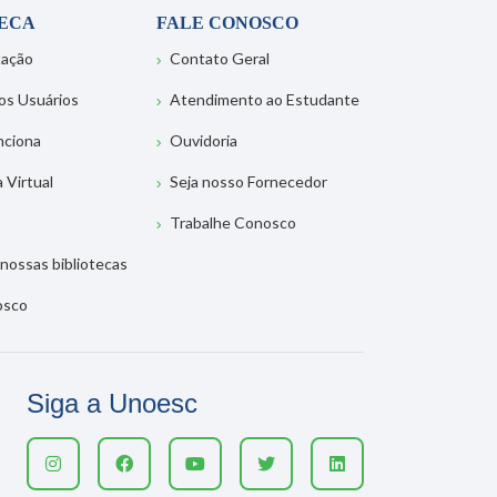
TECA
FALE CONOSCO
tação
Contato Geral
os Usuários
Atendimento ao Estudante
nciona
Ouvidoria
a Virtual
Seja nosso Fornecedor
Trabalhe Conosco
nossas bibliotecas
osco
Siga a Unoesc