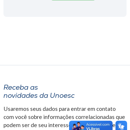
Museu
Unoesc
Store
Selecione
o idioma
A+
Receba as
A-
novidades da Unoesc
Usaremos seus dados para entrar em contato
com você sobre informações correlacionadas que
podem ser de seu interesse. Você pode cancelar o