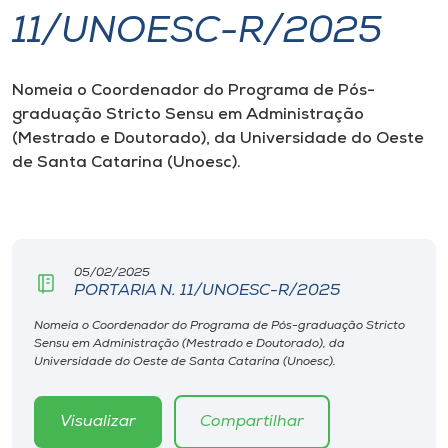
11/UNOESC-R/2025
I.nova
Nomeia o Coordenador do Programa de Pós-
Diplomados
graduação Stricto Sensu em Administração
(Mestrado e Doutorado), da Universidade do Oeste
Cultura
de Santa Catarina (Unoesc).
CPA
05/02/2025
Biblioteca
PORTARIA N. 11/UNOESC-R/2025
Nomeia o Coordenador do Programa de Pós-graduação Stricto
Editora
Sensu em Administração (Mestrado e Doutorado), da
Universidade do Oeste de Santa Catarina (Unoesc).
Rádio
Visualizar
Compartilhar