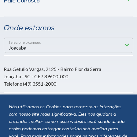
Fale Conosco
Onde estamos
Selecione o campus
Rua Getúlio Vargas, 2125 - Bairro Flor da Serra
Joaçaba - SC - CEP 89600-000
Telefone (49) 3551-2000
Siga a Unoesc
Nós utilizamos os Cookies para tornar suas interações
com nosso site mais significativa. Eles nos ajudam a
entender melhor como nosso website está sendo usado,
assim podemos entregar conteúdo sob medida para
você. Para mais informações sobre os tipos diferentes de