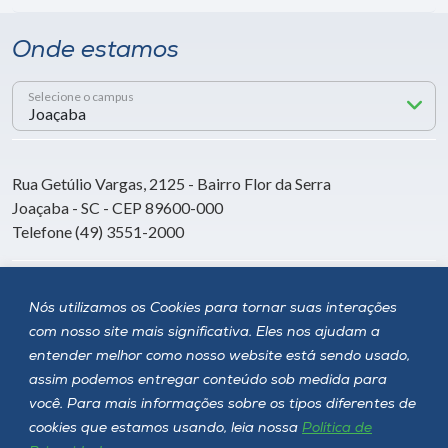
Onde estamos
Selecione o campus
Rua Getúlio Vargas, 2125 - Bairro Flor da Serra
Joaçaba - SC - CEP 89600-000
Telefone (49) 3551-2000
Siga a Unoesc
Nós utilizamos os Cookies para tornar suas interações
com nosso site mais significativa. Eles nos ajudam a
entender melhor como nosso website está sendo usado,
assim podemos entregar conteúdo sob medida para
você. Para mais informações sobre os tipos diferentes de
cookies que estamos usando, leia nossa
Política de