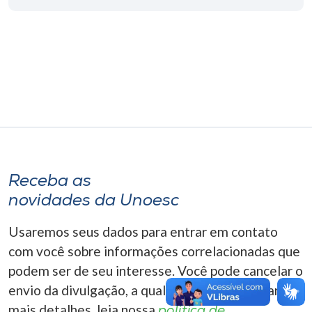
Museu
Unoesc
Store
Selecione
o idioma
Receba as
novidades da Unoesc
A+
A-
Usaremos seus dados para entrar em contato
com você sobre informações correlacionadas que
podem ser de seu interesse. Você pode cancelar o
envio da divulgação, a qualquer momento. Para
mais detalhes, leia nossa
política de