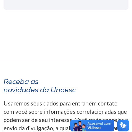
Museu
Unoesc
Store
Selecione
o idioma
Receba as
A+
novidades da Unoesc
A-
Usaremos seus dados para entrar em contato
com você sobre informações correlacionadas que
podem ser de seu interesse. Você pode cancelar o
envio da divulgação, a qualquer momento. Para