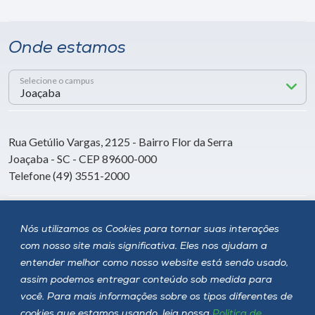
Onde estamos
Selecione o campus
Rua Getúlio Vargas, 2125 - Bairro Flor da Serra
Joaçaba - SC - CEP 89600-000
Telefone (49) 3551-2000
Siga a Unoesc
Nós utilizamos os Cookies para tornar suas interações
com nosso site mais significativa. Eles nos ajudam a
entender melhor como nosso website está sendo usado,
assim podemos entregar conteúdo sob medida para
você. Para mais informações sobre os tipos diferentes de
cookies que estamos usando, leia nossa
Política de