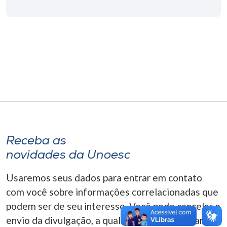
Museu
Unoesc
Store
Selecione
o idioma
Receba as
A+
novidades da Unoesc
A-
Usaremos seus dados para entrar em contato
com você sobre informações correlacionadas que
podem ser de seu interesse. Você pode cancelar o
envio da divulgação, a qualquer momento. Para