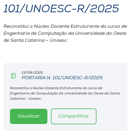
101/UNOESC-R/2025
I.nova
Reconstitui o Núcleo Docente Estruturante do curso de
Diplomados
Engenharia de Computação da Universidade do Oeste
de Santa Catarina – Unoesc.
Cultura
CPA
13/08/2025
PORTARIA N. 101/UNOESC-R/2025
Biblioteca
Reconstitui o Núcleo Docente Estruturante do curso de
Engenharia de Computação da Universidade do Oeste de Santa
Editora
Catarina - Unoesc.
Rádio
Visualizar
Compartilhar