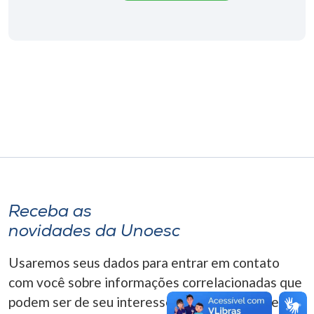
Museu
Unoesc
Store
Selecione
o idioma
A+
Receba as
A-
novidades da Unoesc
Usaremos seus dados para entrar em contato
com você sobre informações correlacionadas que
podem ser de seu interesse. Você pode cancelar o