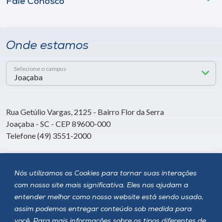
Fale Conosco
Onde estamos
Selecione o campus
Rua Getúlio Vargas, 2125 - Bairro Flor da Serra
Joaçaba - SC - CEP 89600-000
Telefone (49) 3551-2000
Siga a Unoesc
Nós utilizamos os Cookies para tornar suas interações
com nosso site mais significativa. Eles nos ajudam a
entender melhor como nosso website está sendo usado,
assim podemos entregar conteúdo sob medida para
você. Para mais informações sobre os tipos diferentes de