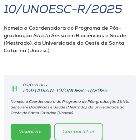
10/UNOESC-R/2025
I.nova
Nomeia a Coordenadora do Programa de Pós-
Diplomados
graduação
Stricto Sensu
em Biociências e Saúde
(Mestrado), da Universidade do Oeste de Santa
Cultura
Catarina (Unoesc).
CPA
05/02/2025
Biblioteca
PORTARIA N. 10/UNOESC-R/2025
Nomeia a Coordenadora do Programa de Pós-graduação Stricto
Editora
Sensu em Biociências e Saúde (Mestrado), da Universidade do
Oeste de Santa Catarina (Unoesc).
Rádio
Visualizar
Compartilhar