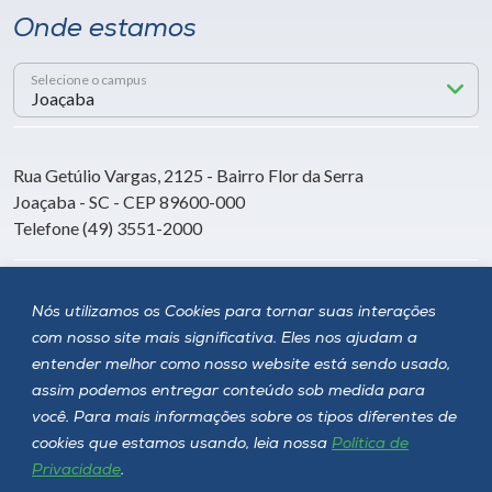
Onde estamos
Selecione o campus
Rua Getúlio Vargas, 2125 - Bairro Flor da Serra
Joaçaba - SC - CEP 89600-000
Telefone (49) 3551-2000
Siga a Unoesc
Nós utilizamos os Cookies para tornar suas interações
com nosso site mais significativa. Eles nos ajudam a
entender melhor como nosso website está sendo usado,
assim podemos entregar conteúdo sob medida para
você. Para mais informações sobre os tipos diferentes de
cookies que estamos usando, leia nossa
Política de
Privacidade
.