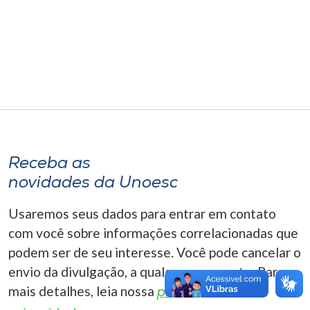
Museu
Unoesc
Store
Selecione
o idioma
Receba as
novidades da Unoesc
A+
Usaremos seus dados para entrar em contato
A-
com você sobre informações correlacionadas que
podem ser de seu interesse. Você pode cancelar o
envio da divulgação, a qualquer momento. Para
mais detalhes, leia nossa
política de