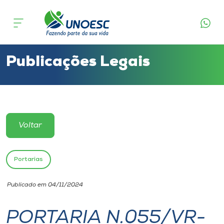
Cursos
Onde estamos
Publicações Legais
Pesquisa
Atendimento ao Estudante
Voltar
Portal de Ensino
Portarias
A
Publicado em 04/11/2024
Unoesc
PORTARIA N.055/VR-
Internacionalização