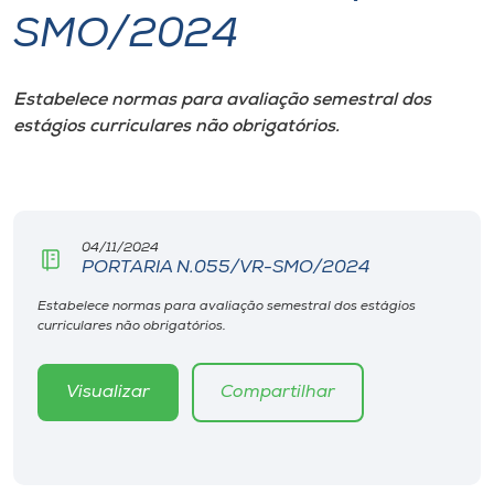
SMO/2024
I.nova
Estabelece normas para avaliação semestral dos
Diplomados
estágios curriculares não obrigatórios.
Cultura
CPA
04/11/2024
PORTARIA N.055/VR-SMO/2024
Biblioteca
Estabelece normas para avaliação semestral dos estágios
curriculares não obrigatórios.
Editora
Visualizar
Compartilhar
Rádio