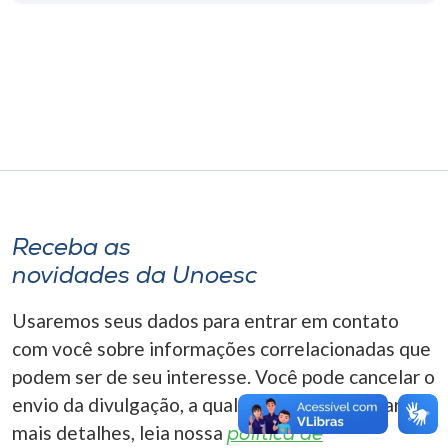
Museu
Unoesc
Store
Selecione
o idioma
Receba as
novidades da Unoesc
A+
Usaremos seus dados para entrar em contato
A-
com você sobre informações correlacionadas que
podem ser de seu interesse. Você pode cancelar o
envio da divulgação, a qualquer momento. Para
mais detalhes, leia nossa
política de