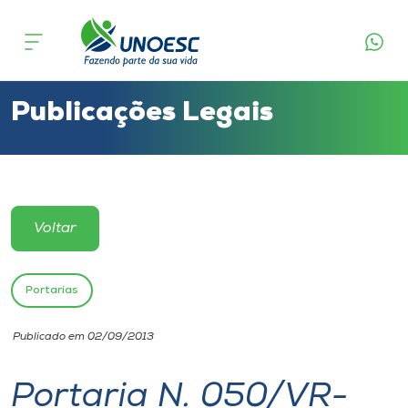
Cursos
Onde estamos
Publicações Legais
Pesquisa
Atendimento ao Estudante
Voltar
Portal de Ensino
Portarias
A
Publicado em 02/09/2013
Unoesc
Portaria N. 050/VR-
Internacionalização