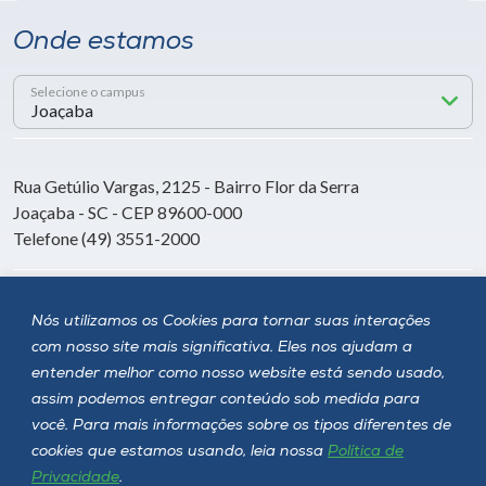
Onde estamos
Selecione o campus
Rua Getúlio Vargas, 2125 - Bairro Flor da Serra
Joaçaba - SC - CEP 89600-000
Telefone (49) 3551-2000
Siga a Unoesc
Nós utilizamos os Cookies para tornar suas interações
com nosso site mais significativa. Eles nos ajudam a
entender melhor como nosso website está sendo usado,
assim podemos entregar conteúdo sob medida para
você. Para mais informações sobre os tipos diferentes de
cookies que estamos usando, leia nossa
Política de
Privacidade
.