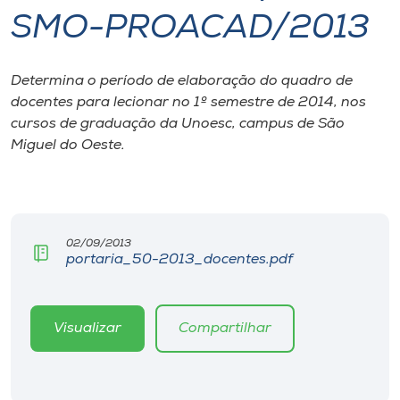
SMO-PROACAD/2013
I.nova
Determina o período de elaboração do quadro de
Diplomados
docentes para lecionar no 1º semestre de 2014, nos
cursos de graduação da Unoesc, campus de São
Cultura
Miguel do Oeste.
CPA
02/09/2013
Biblioteca
portaria_50-2013_docentes.pdf
Editora
Visualizar
Compartilhar
Rádio