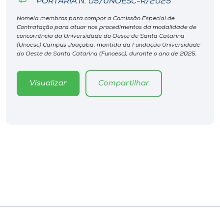
PORTARIA N. 05/UNOESC-R/2025
Museu
Nomeia membros para compor a Comissão Especial de
Contratação para atuar nos procedimentos da modalidade de
Unoesc
concorrência da Universidade do Oeste de Santa Catarina
(Unoesc) Campus Joaçaba, mantida da Fundação Universidade
Store
do Oeste de Santa Catarina (Funoesc), durante o ano de 2025.
Visualizar
Compartilhar
Selecione
o idioma
A+
A-