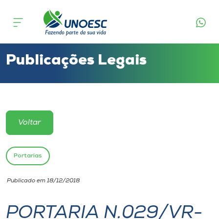
Cursos
Onde estamos
Publicações Legais
Pesquisa
Atendimento ao Estudante
Voltar
Portal de Ensino
Portarias
A
Publicado em 18/12/2018
Unoesc
PORTARIA N.029/VR-
Internacionalização