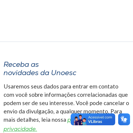
Museu
Unoesc
Store
Selecione
o idioma
Receba as
novidades da Unoesc
Usaremos seus dados para entrar em contato
A+
com você sobre informações correlacionadas que
A-
podem ser de seu interesse. Você pode cancelar o
envio da divulgação, a qualquer momento. Para
mais detalhes, leia nossa
política de
privacidade.