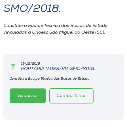
SMO/2018.
I.nova
Constitui a Equipe Técnica das Bolsas de Estudo
Diplomados
vinculadas a Unoesc São Miguel do Oeste (SC).
Cultura
CPA
18/12/2018
PORTARIA N.029/VR-SMO/2018.
Biblioteca
Constitui a Equipe Técnica das Bolsas de Estudo
Visualizar
Compartilhar
Editora
Rádio