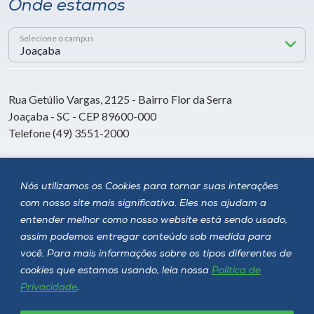
Onde estamos
Selecione o campus
Rua Getúlio Vargas, 2125 - Bairro Flor da Serra
Joaçaba - SC - CEP 89600-000
Telefone (49) 3551-2000
Siga a Unoesc
Nós utilizamos os Cookies para tornar suas interações
com nosso site mais significativa. Eles nos ajudam a
entender melhor como nosso website está sendo usado,
assim podemos entregar conteúdo sob medida para
você. Para mais informações sobre os tipos diferentes de
cookies que estamos usando, leia nossa
Política de
Privacidade
.