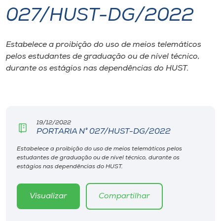
027/HUST-DG/2022
I.nova
Estabelece a proibição do uso de meios telemáticos
Diplomados
pelos estudantes de graduação ou de nível técnico,
durante os estágios nas dependências do HUST.
Cultura
CPA
19/12/2022
PORTARIA N° 027/HUST-DG/2022
Biblioteca
Estabelece a proibição do uso de meios telemáticos pelos
estudantes de graduação ou de nível técnico, durante os
Editora
estágios nas dependências do HUST.
Rádio
Visualizar
Compartilhar