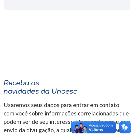
Museu
Unoesc
Store
Selecione
o idioma
Receba as
A+
novidades da Unoesc
A-
Usaremos seus dados para entrar em contato
com você sobre informações correlacionadas que
podem ser de seu interesse. Você pode cancelar o
envio da divulgação, a qualquer momento. Para