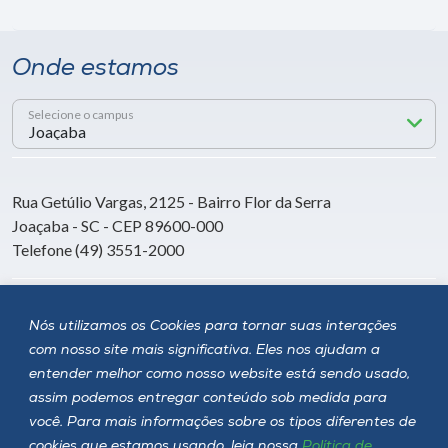
Onde estamos
Selecione o campus
Rua Getúlio Vargas, 2125 - Bairro Flor da Serra
Joaçaba - SC - CEP 89600-000
Telefone (49) 3551-2000
Siga a Unoesc
Nós utilizamos os Cookies para tornar suas interações
com nosso site mais significativa. Eles nos ajudam a
entender melhor como nosso website está sendo usado,
assim podemos entregar conteúdo sob medida para
você. Para mais informações sobre os tipos diferentes de
cookies que estamos usando, leia nossa
Política de