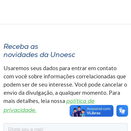
Museu
Unoesc
Store
Receba as
novidades da Unoesc
Selecione
o idioma
Usaremos seus dados para entrar em contato
com você sobre informações correlacionadas que
podem ser de seu interesse. Você pode cancelar o
A+
envio da divulgação, a qualquer momento. Para
A-
mais detalhes, leia nossa
política de
privacidade.