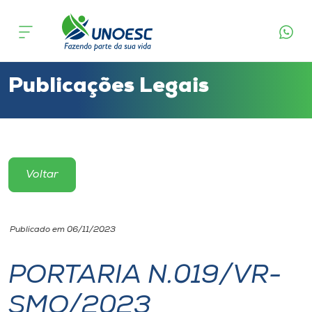
Cursos
Onde estamos
Publicações Legais
Pesquisa
Atendimento ao Estudante
Voltar
Portal de Ensino
Publicado em 06/11/2023
A
Unoesc
PORTARIA N.019/VR-
SMO/2023
Internacionalização