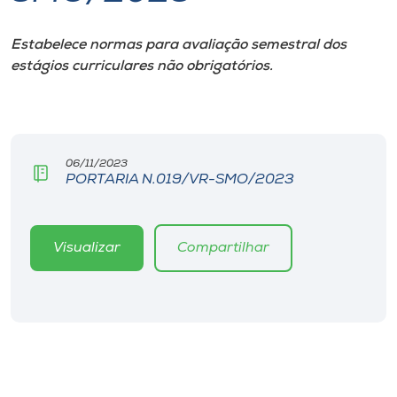
I.nova
Estabelece normas para avaliação semestral dos
estágios curriculares não obrigatórios.
Diplomados
Cultura
06/11/2023
PORTARIA N.019/VR-SMO/2023
CPA
Biblioteca
Visualizar
Compartilhar
Editora
Rádio