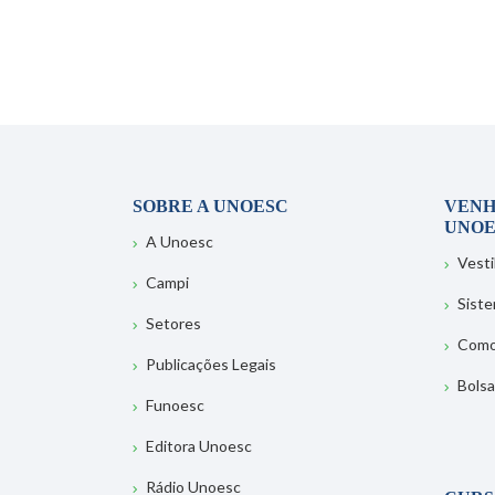
SOBRE A UNOESC
VENH
UNOE
A Unoesc
Vesti
Campi
Sist
Setores
Como
Publicações Legais
Bolsa
Funoesc
Editora Unoesc
Rádio Unoesc