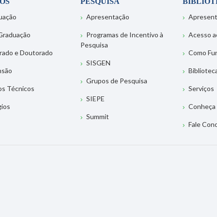
OS
PESQUISA
BIBLIO
uação
Apresentação
Apresen
Graduação
Programas de Incentivo à
Acesso a
Pesquisa
rado e Doutorado
Como Fu
SISGEN
nsão
Bibliotec
Grupos de Pesquisa
os Técnicos
Serviços
SIEPE
gios
Conheça 
Summit
Fale Con