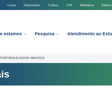
I.nova
Diplomados
Cultura
CPA
Biblioteca
Editora
e estamos
Pesquisa
Atendimento ao Est
PORTARIA N.016/VR-SMO/2016
is