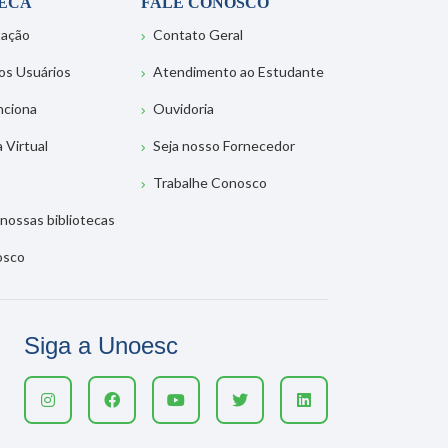
TECA
FALE CONOSCO
tação
Contato Geral
os Usuários
Atendimento ao Estudante
nciona
Ouvidoria
a Virtual
Seja nosso Fornecedor
Trabalhe Conosco
nossas bibliotecas
osco
Siga a Unoesc