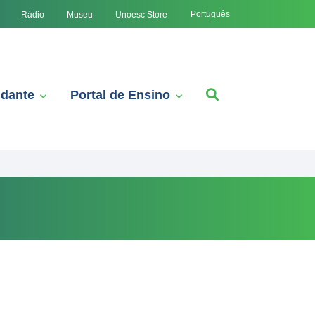
Português
Rádio
Museu
Unoesc Store
udante
Portal de Ensino