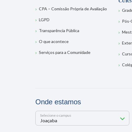
CURS
CPA – Comissão Própria de Avaliação
Grad
LGPD
Pós-
Transparência Pública
Mest
O que acontece
Exte
Serviços para a Comunidade
Curs
Colé
Onde estamos
Selecione o campus