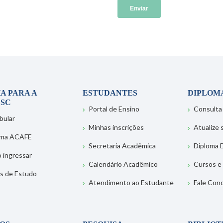
A PARA A
ESTUDANTES
DIPLOM
SC
Portal de Ensino
Consulta
bular
Minhas inscrições
Atualize
ema ACAFE
Secretaria Acadêmica
Diploma D
 ingressar
Calendário Acadêmico
Cursos e
s de Estudo
Atendimento ao Estudante
Fale Con