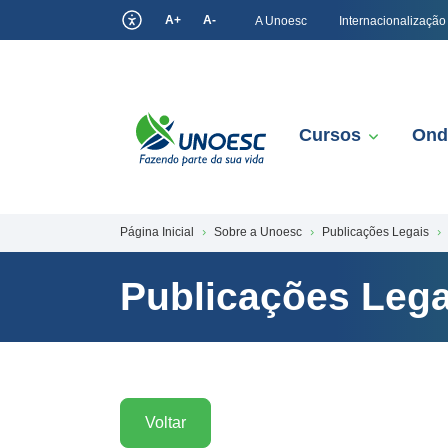
A+
A-
A Unoesc
Internacionalização
Cursos
Ond
Página Inicial
Sobre a Unoesc
Publicações Legais
Publicações Lega
Voltar