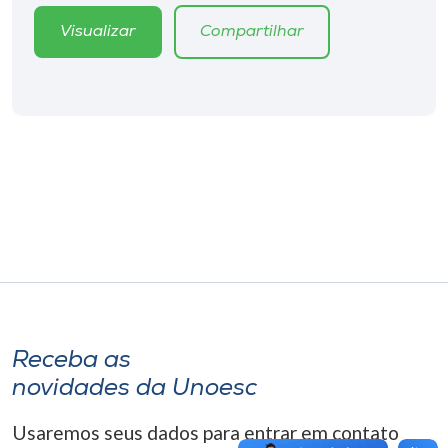
Museu
Visualizar
Compartilhar
Unoesc
Store
Selecione
o idioma
A+
A-
Receba as
novidades da Unoesc
Usaremos seus dados para entrar em contato