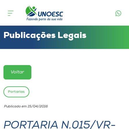
Cursos
Onde estamos
Publicações Legais
Pesquisa
Atendimento ao Estudante
Voltar
Portal de Ensino
Portarias
A
Publicado em 15/04/2016
Unoesc
PORTARIA N.015/VR-
Internacionalização