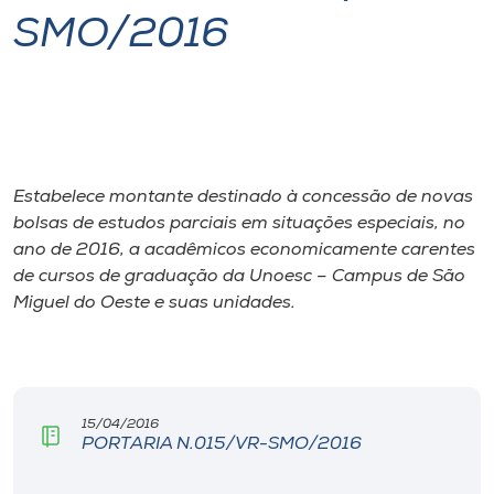
SMO/2016
I.nova
Diplomados
Cultura
Estabelece montante destinado à concessão de novas
bolsas de estudos parciais em situações especiais, no
CPA
ano de 2016, a acadêmicos economicamente carentes
de cursos de graduação da Unoesc – Campus de São
Miguel do Oeste e suas unidades.
Biblioteca
Editora
15/04/2016
Rádio
PORTARIA N.015/VR-SMO/2016