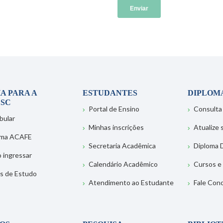
A PARA A
ESTUDANTES
DIPLOM
SC
Portal de Ensino
Consulta
bular
Minhas inscrições
Atualize
ema ACAFE
Secretaria Acadêmica
Diploma D
 ingressar
Calendário Acadêmico
Cursos e
s de Estudo
Atendimento ao Estudante
Fale Con