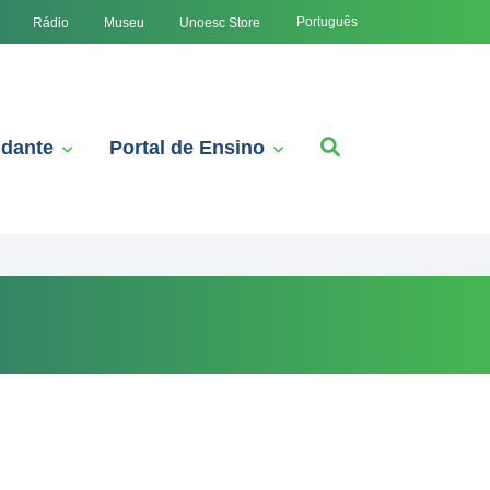
Português
Rádio
Museu
Unoesc Store
udante
Portal de Ensino