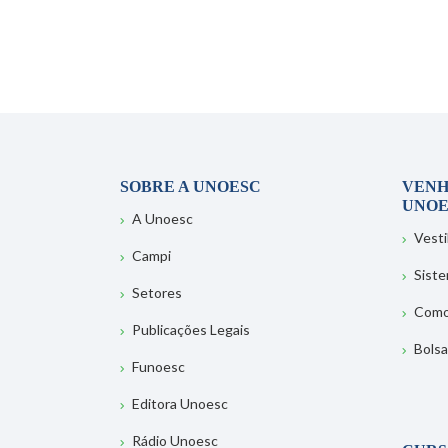
SOBRE A UNOESC
VENH
UNOE
A Unoesc
Vesti
Campi
Sist
Setores
Como
Publicações Legais
Bolsa
Funoesc
Editora Unoesc
Rádio Unoesc