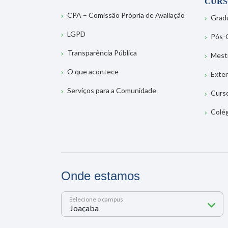
CURS
CPA – Comissão Própria de Avaliação
Grad
LGPD
Pós-
Transparência Pública
Mest
O que acontece
Exte
Serviços para a Comunidade
Curs
Colé
Onde estamos
Selecione o campus