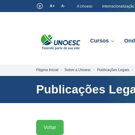
A+
A-
A Unoesc
Internacionalização
Cursos
Ond
Página Inicial
Sobre a Unoesc
Publicações Legais
Publicações Lega
Voltar