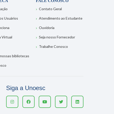
TECA
FALE CONOSCO
tação
Contato Geral
os Usuários
Atendimento ao Estudante
nciona
Ouvidoria
a Virtual
Seja nosso Fornecedor
Trabalhe Conosco
nossas bibliotecas
osco
Siga a Unoesc