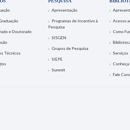
OS
PESQUISA
BIBLIO
uação
Apresentação
Apresen
Graduação
Programas de Incentivo à
Acesso a
Pesquisa
rado e Doutorado
Como Fu
SISGEN
nsão
Bibliotec
Grupos de Pesquisa
os Técnicos
Serviços
SIEPE
gios
Conheça 
Summit
Fale Con