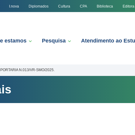
I.nova
Diplomados
Cultura
CPA
Biblioteca
Editora
e estamos
Pesquisa
Atendimento ao Est
PORTARIA N.013/VR-SMO/2025.
is