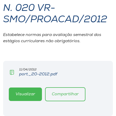
N. 020 VR-
I.nova
SMO/PROACAD/2012
Diplomados
Estabelece normas para avaliação semestral dos
estágios curriculares não obrigatórios.
Cultura
CPA
11/04/2012
Biblioteca
port._20-2012.pdf
Editora
Visualizar
Compartilhar
Rádio