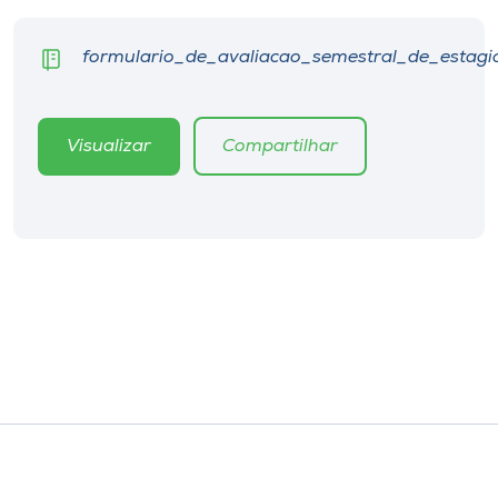
Museu
formulario_de_avaliacao_semestral_de_estagi
Unoesc
Store
Visualizar
Compartilhar
Selecione
o idioma
A+
A-