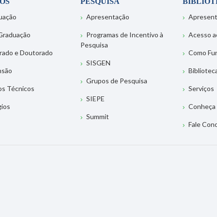
OS
PESQUISA
BIBLIO
uação
Apresentação
Apresen
Graduação
Programas de Incentivo à
Acesso a
Pesquisa
rado e Doutorado
Como Fu
SISGEN
nsão
Bibliotec
Grupos de Pesquisa
os Técnicos
Serviços
SIEPE
gios
Conheça 
Summit
Fale Con