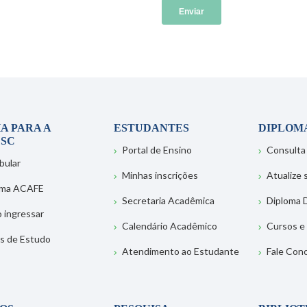
A PARA A
ESTUDANTES
DIPLOM
SC
Portal de Ensino
Consulta
bular
Minhas inscrições
Atualize
ema ACAFE
Secretaria Acadêmica
Diploma D
 ingressar
Calendário Acadêmico
Cursos e
s de Estudo
Atendimento ao Estudante
Fale Con