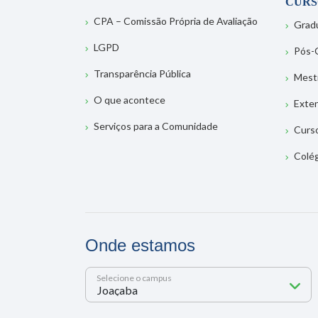
CURS
CPA – Comissão Própria de Avaliação
Grad
LGPD
Pós-
Transparência Pública
Mest
O que acontece
Exte
Serviços para a Comunidade
Curs
Colé
Onde estamos
Selecione o campus