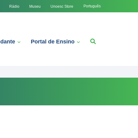
Português
Rádio
Museu
Unoesc Store
udante
Portal de Ensino