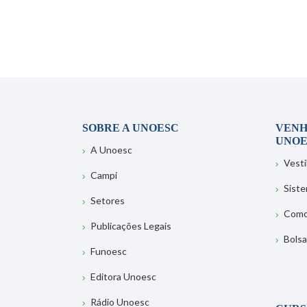
SOBRE A UNOESC
VENH
UNOE
A Unoesc
Vesti
Campi
Sist
Setores
Como
Publicações Legais
Bolsa
Funoesc
Editora Unoesc
Rádio Unoesc