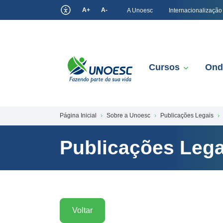
A+
A-
A Unoesc
Internacionalização
Cursos
Ond
Página Inicial
Sobre a Unoesc
Publicações Legais
Publicações Lega
Voltar