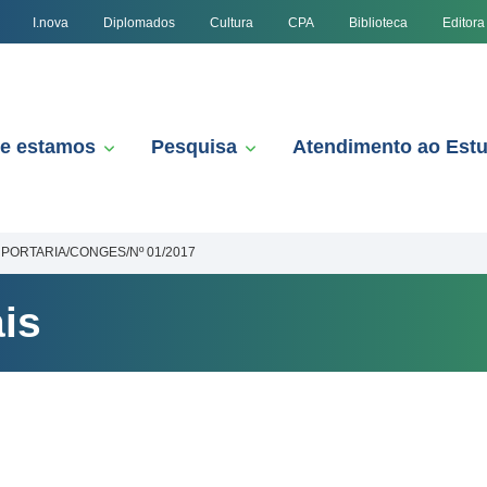
I.nova
Diplomados
Cultura
CPA
Biblioteca
Editora
e estamos
Pesquisa
Atendimento ao Est
PORTARIA/CONGES/Nº 01/2017
is