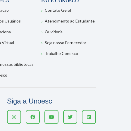
TECA
FALE CONOSCO
tação
Contato Geral
os Usuários
Atendimento ao Estudante
nciona
Ouvidoria
a Virtual
Seja nosso Fornecedor
Trabalhe Conosco
nossas bibliotecas
osco
Siga a Unoesc