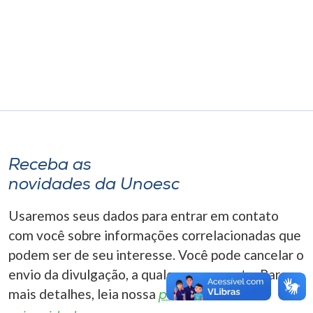
Museu
Unoesc
Store
Selecione
o idioma
Receba as
novidades da Unoesc
A+
Usaremos seus dados para entrar em contato
A-
com você sobre informações correlacionadas que
podem ser de seu interesse. Você pode cancelar o
envio da divulgação, a qualquer momento. Para
mais detalhes, leia nossa
política de