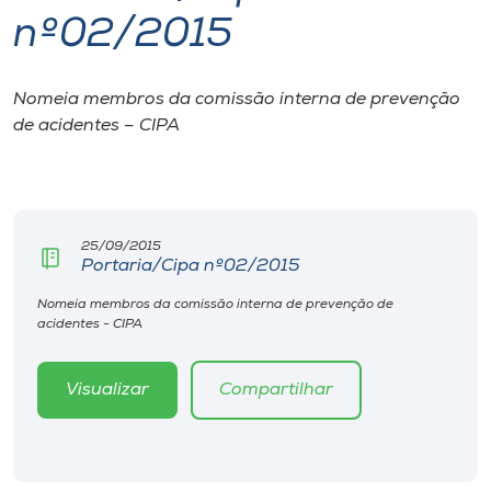
nº02/2015
I.nova
Nomeia membros da comissão interna de prevenção
Diplomados
de acidentes – CIPA
Cultura
CPA
25/09/2015
Portaria/Cipa nº02/2015
Biblioteca
Nomeia membros da comissão interna de prevenção de
acidentes - CIPA
Editora
Visualizar
Compartilhar
Rádio