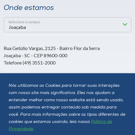
Onde estamos
Selecione o campus
Rua Getúlio Vargas, 2125 - Bairro Flor da Serra
Joaçaba - SC - CEP 89600-000
Telefone (49) 3551-2000
Siga a Unoesc
Nós utilizamos os Cookies para tornar suas interações
com nosso site mais significativa. Eles nos ajudam a
entender melhor como nosso website está sendo usado,
assim podemos entregar conteúdo sob medida para
você. Para mais informações sobre os tipos diferentes de
cookies que estamos usando, leia nossa
Política de
Privacidade
.