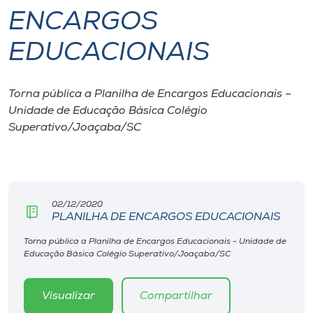
ENCARGOS
I.nova
EDUCACIONAIS
Diplomados
Torna pública a Planilha de Encargos Educacionais –
Unidade de Educação Básica Colégio
Cultura
Superativo/Joaçaba/SC
CPA
Biblioteca
02/12/2020
PLANILHA DE ENCARGOS EDUCACIONAIS
Editora
Torna pública a Planilha de Encargos Educacionais - Unidade de
Educação Básica Colégio Superativo/Joaçaba/SC
Rádio
Visualizar
Compartilhar