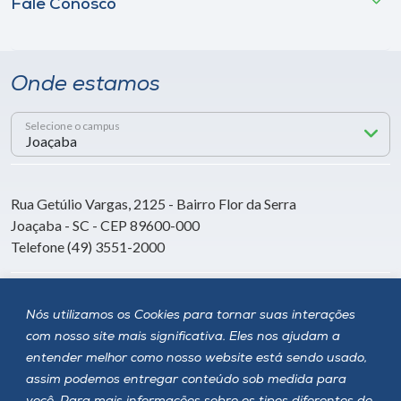
Fale Conosco
Onde estamos
Selecione o campus
Rua Getúlio Vargas, 2125 - Bairro Flor da Serra
Joaçaba - SC - CEP 89600-000
Telefone (49) 3551-2000
Siga a Unoesc
Nós utilizamos os Cookies para tornar suas interações
com nosso site mais significativa. Eles nos ajudam a
entender melhor como nosso website está sendo usado,
assim podemos entregar conteúdo sob medida para