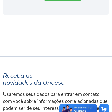
Museu
Unoesc
Store
Selecione
o idioma
A+
Receba as
A-
novidades da Unoesc
Usaremos seus dados para entrar em contato
com você sobre informações correlacionadas que
podem ser de seu interesse. Você pode cancelar o