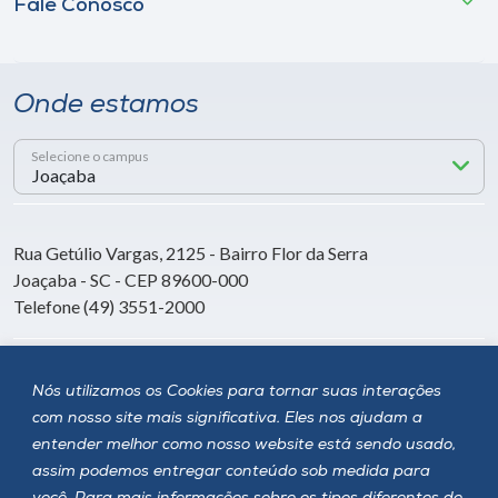
Fale Conosco
Onde estamos
Selecione o campus
Rua Getúlio Vargas, 2125 - Bairro Flor da Serra
Joaçaba - SC - CEP 89600-000
Telefone (49) 3551-2000
Siga a Unoesc
Nós utilizamos os Cookies para tornar suas interações
com nosso site mais significativa. Eles nos ajudam a
entender melhor como nosso website está sendo usado,
assim podemos entregar conteúdo sob medida para