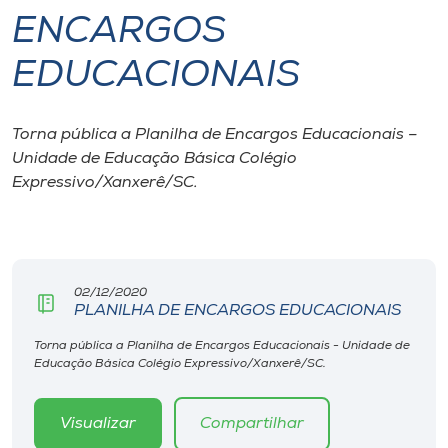
ENCARGOS
I.nova
EDUCACIONAIS
Diplomados
Torna pública a Planilha de Encargos Educacionais –
Unidade de Educação Básica Colégio
Cultura
Expressivo/Xanxerê/SC.
CPA
Biblioteca
02/12/2020
PLANILHA DE ENCARGOS EDUCACIONAIS
Editora
Torna pública a Planilha de Encargos Educacionais - Unidade de
Educação Básica Colégio Expressivo/Xanxerê/SC.
Rádio
Visualizar
Compartilhar