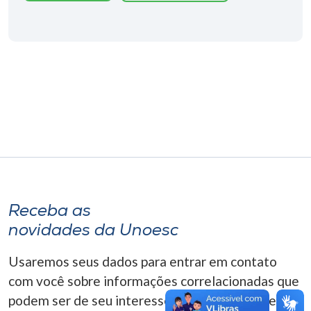
Museu
Unoesc
Store
Selecione
o idioma
A+
Receba as
A-
novidades da Unoesc
Usaremos seus dados para entrar em contato
com você sobre informações correlacionadas que
podem ser de seu interesse. Você pode cancelar o