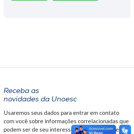
Museu
Unoesc
Store
Selecione
o idioma
A+
Receba as
A-
novidades da Unoesc
Usaremos seus dados para entrar em contato
com você sobre informações correlacionadas que
podem ser de seu interesse. Você pode cancelar o