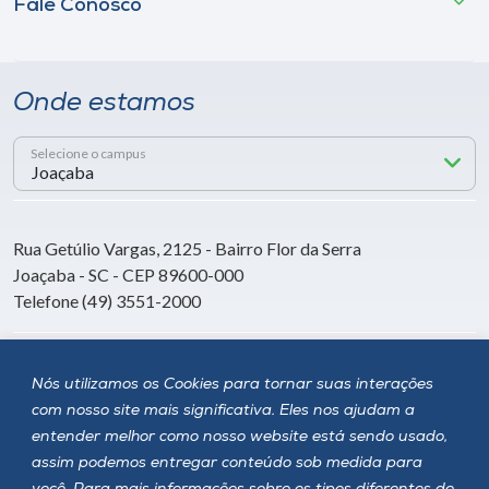
Fale Conosco
Onde estamos
Selecione o campus
Rua Getúlio Vargas, 2125 - Bairro Flor da Serra
Joaçaba - SC - CEP 89600-000
Telefone (49) 3551-2000
Siga a Unoesc
Nós utilizamos os Cookies para tornar suas interações
com nosso site mais significativa. Eles nos ajudam a
entender melhor como nosso website está sendo usado,
assim podemos entregar conteúdo sob medida para