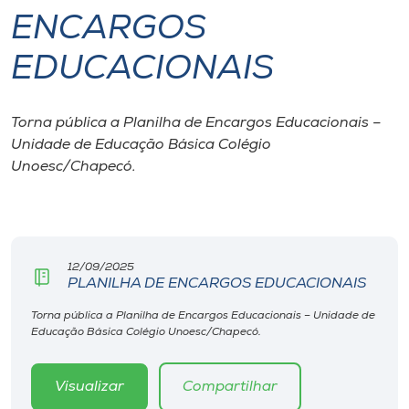
ENCARGOS
I.nova
EDUCACIONAIS
Diplomados
Torna pública a Planilha de Encargos Educacionais –
Unidade de Educação Básica Colégio
Cultura
Unoesc/Chapecó.
CPA
Biblioteca
12/09/2025
PLANILHA DE ENCARGOS EDUCACIONAIS
Editora
Torna pública a Planilha de Encargos Educacionais – Unidade de
Educação Básica Colégio Unoesc/Chapecó.
Rádio
Visualizar
Compartilhar