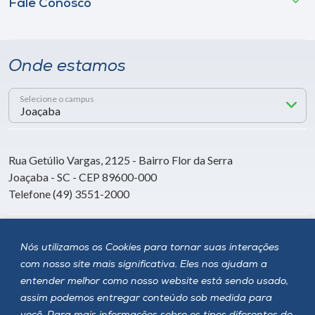
Fale Conosco
Onde estamos
Selecione o campus
Rua Getúlio Vargas, 2125 - Bairro Flor da Serra
Joaçaba - SC - CEP 89600-000
Telefone (49) 3551-2000
Siga a Unoesc
Nós utilizamos os Cookies para tornar suas interações
com nosso site mais significativa. Eles nos ajudam a
entender melhor como nosso website está sendo usado,
assim podemos entregar conteúdo sob medida para