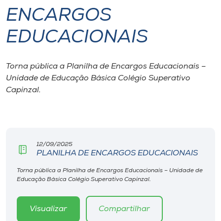
ENCARGOS
I.nova
EDUCACIONAIS
Diplomados
Torna pública a Planilha de Encargos Educacionais –
Unidade de Educação Básica Colégio Superativo
Cultura
Capinzal.
CPA
Biblioteca
12/09/2025
PLANILHA DE ENCARGOS EDUCACIONAIS
Editora
Torna pública a Planilha de Encargos Educacionais – Unidade de
Educação Básica Colégio Superativo Capinzal.
Rádio
Visualizar
Compartilhar