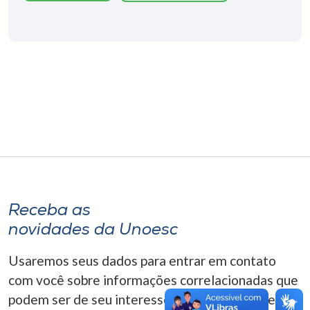
Museu
Unoesc
Store
Selecione
o idioma
A+
Receba as
A-
novidades da Unoesc
Usaremos seus dados para entrar em contato
com você sobre informações correlacionadas que
podem ser de seu interesse. Você pode cancelar o