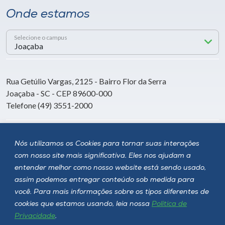
Onde estamos
Selecione o campus
Rua Getúlio Vargas, 2125 - Bairro Flor da Serra
Joaçaba - SC - CEP 89600-000
Telefone (49) 3551-2000
Siga a Unoesc
Nós utilizamos os Cookies para tornar suas interações
com nosso site mais significativa. Eles nos ajudam a
entender melhor como nosso website está sendo usado,
assim podemos entregar conteúdo sob medida para
você. Para mais informações sobre os tipos diferentes de
cookies que estamos usando, leia nossa
Política de
Privacidade
.