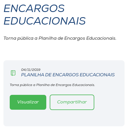
ENCARGOS
I.nova
EDUCACIONAIS
Diplomados
Torna pública a Planilha de Encargos Educacionais.
Cultura
CPA
04/11/2019
PLANILHA DE ENCARGOS EDUCACIONAIS
Biblioteca
Torna pública a Planilha de Encargos Educacionais.
Editora
Visualizar
Compartilhar
Rádio