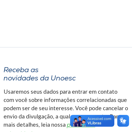
Museu
Unoesc
Store
Selecione
o idioma
Receba as
novidades da Unoesc
A+
Usaremos seus dados para entrar em contato
A-
com você sobre informações correlacionadas que
podem ser de seu interesse. Você pode cancelar o
envio da divulgação, a qualquer momento. Para
mais detalhes, leia nossa
política de