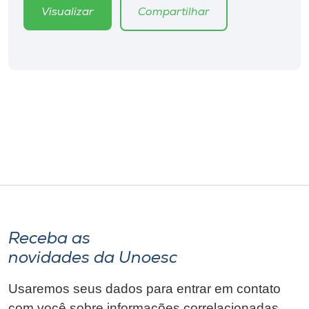
Museu
Visualizar
Compartilhar
Unoesc
Store
Selecione
o idioma
A+
A-
Receba as
novidades da Unoesc
Usaremos seus dados para entrar em contato
com você sobre informações correlacionadas