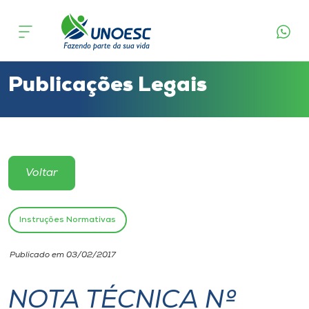
Cursos
Onde estamos
Publicações Legais
Pesquisa
Atendimento ao Estudante
Voltar
Portal de Ensino
Instruções Normativas
A
Publicado em 03/02/2017
Unoesc
NOTA TÉCNICA Nº
Internacionalização