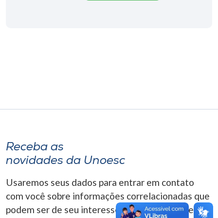
Museu
Unoesc
Store
Selecione
o idioma
A+
Receba as
A-
novidades da Unoesc
Usaremos seus dados para entrar em contato
com você sobre informações correlacionadas que
podem ser de seu interesse. Você pode cancelar o