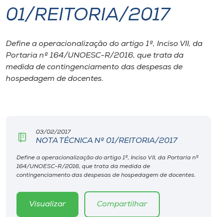
01/REITORIA/2017
I.nova
Define a operacionalização do artigo 1º, Inciso VII, da
Diplomados
Portaria nº 164/UNOESC-R/2016, que trata da
medida de contingenciamento das despesas de
Cultura
hospedagem de docentes.
CPA
03/02/2017
Biblioteca
NOTA TÉCNICA Nº 01/REITORIA/2017
Define a operacionalização do artigo 1º, Inciso VII, da Portaria nº
Editora
164/UNOESC-R/2016, que trata da medida de
contingenciamento das despesas de hospedagem de docentes.
Rádio
Visualizar
Compartilhar