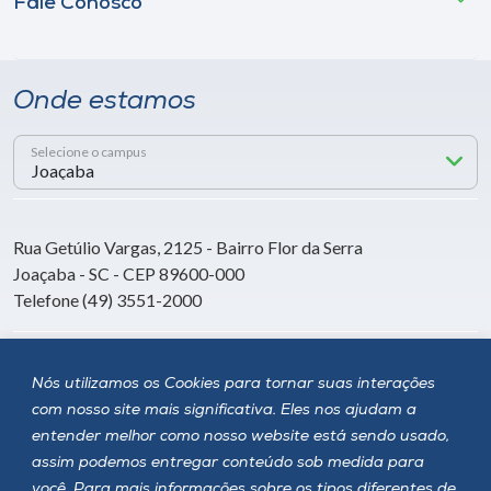
Fale Conosco
Onde estamos
Selecione o campus
Rua Getúlio Vargas, 2125 - Bairro Flor da Serra
Joaçaba - SC - CEP 89600-000
Telefone (49) 3551-2000
Siga a Unoesc
Nós utilizamos os Cookies para tornar suas interações
com nosso site mais significativa. Eles nos ajudam a
entender melhor como nosso website está sendo usado,
assim podemos entregar conteúdo sob medida para
você. Para mais informações sobre os tipos diferentes de