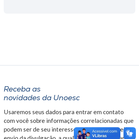
Museu
Unoesc
Store
Selecione
o idioma
Receba as
A+
novidades da Unoesc
A-
Usaremos seus dados para entrar em contato
com você sobre informações correlacionadas que
podem ser de seu interesse. Você pode cancelar o
envio da divulgação, a qualquer momento. Para