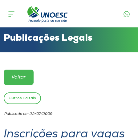
Cursos
Onde estamos
Publicações Legais
Pesquisa
Atendimento ao Estudante
Voltar
Portal de Ensino
Outros Editais
A
Publicado em 22/07/2009
Unoesc
Inscrições para vagas
Internacionalização