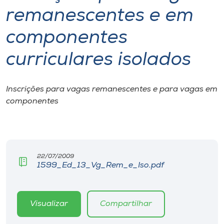
remanescentes e em
I.nova
componentes
Diplomados
curriculares isolados
Cultura
Inscrições para vagas remanescentes e para vagas em
componentes
CPA
Biblioteca
22/07/2009
1599_Ed_13_Vg_Rem_e_Iso.pdf
Editora
Rádio
Visualizar
Compartilhar