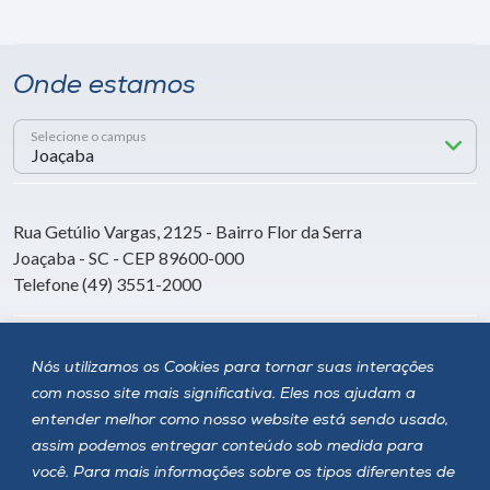
Onde estamos
Selecione o campus
Rua Getúlio Vargas, 2125 - Bairro Flor da Serra
Joaçaba - SC - CEP 89600-000
Telefone (49) 3551-2000
Siga a Unoesc
Nós utilizamos os Cookies para tornar suas interações
com nosso site mais significativa. Eles nos ajudam a
entender melhor como nosso website está sendo usado,
assim podemos entregar conteúdo sob medida para
você. Para mais informações sobre os tipos diferentes de