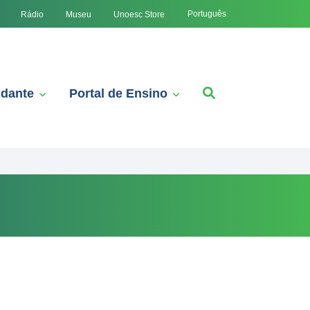
Português
Rádio
Museu
Unoesc Store
udante
Portal de Ensino