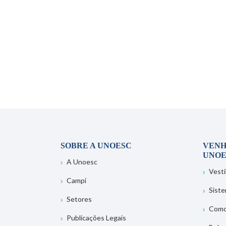
SOBRE A UNOESC
VENH
UNOE
A Unoesc
Vesti
Campi
Sist
Setores
Como
Publicações Legais