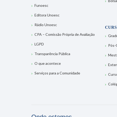
Bolsa
Funoesc
Editora Unoesc
Rádio Unoesc
CURS
CPA – Comissão Própria de Avaliação
Grad
LGPD
Pós-
Transparência Pública
Mest
O que acontece
Exte
Serviços para a Comunidade
Curs
Colé
Onde estamos