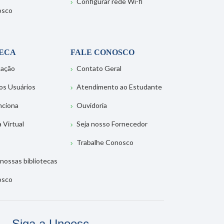
Configurar rede Wi-fi
osco
TECA
FALE CONOSCO
tação
Contato Geral
os Usuários
Atendimento ao Estudante
nciona
Ouvidoria
a Virtual
Seja nosso Fornecedor
Trabalhe Conosco
nossas bibliotecas
osco
Siga a Unoesc