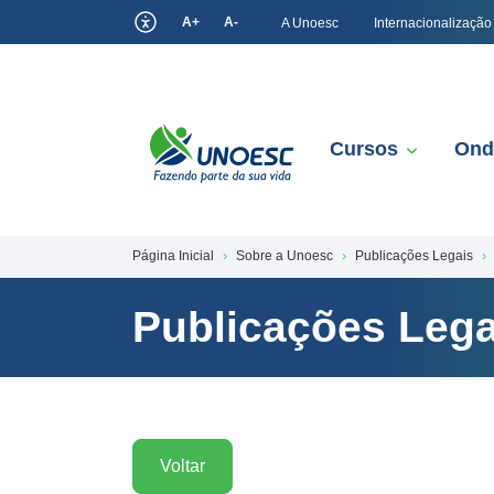
A+
A-
A Unoesc
Internacionalização
Cursos
Ond
Página Inicial
Sobre a Unoesc
Publicações Legais
Publicações Lega
Voltar