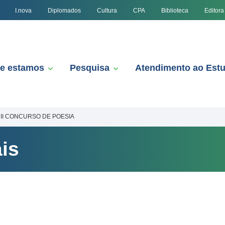
I.nova
Diplomados
Cultura
CPA
Biblioteca
Editora
e estamos
Pesquisa
Atendimento ao Est
II CONCURSO DE POESIA
is