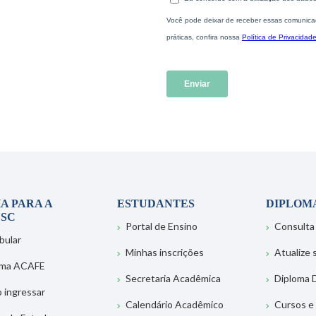
A PARA A
ESTUDANTES
DIPLOM
SC
Portal de Ensino
Consulta
bular
Minhas inscrições
Atualize
ema ACAFE
Secretaria Acadêmica
Diploma D
 ingressar
Calendário Acadêmico
Cursos e