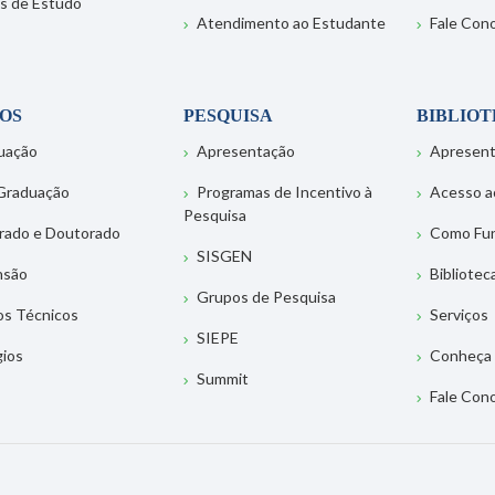
s de Estudo
Atendimento ao Estudante
Fale Con
OS
PESQUISA
BIBLIO
uação
Apresentação
Apresen
Graduação
Programas de Incentivo à
Acesso a
Pesquisa
rado e Doutorado
Como Fu
SISGEN
nsão
Bibliotec
Grupos de Pesquisa
os Técnicos
Serviços
SIEPE
gios
Conheça 
Summit
Fale Con