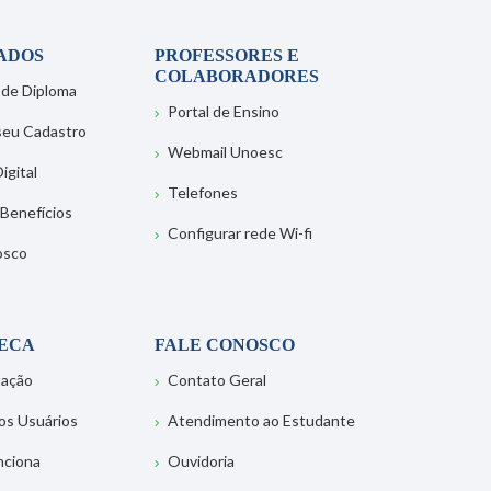
ADOS
PROFESSORES E
COLABORADORES
 de Diploma
Portal de Ensino
 seu Cadastro
Webmail Unoesc
igital
Telefones
 Benefícios
Configurar rede Wi-fi
osco
TECA
FALE CONOSCO
tação
Contato Geral
os Usuários
Atendimento ao Estudante
nciona
Ouvidoria