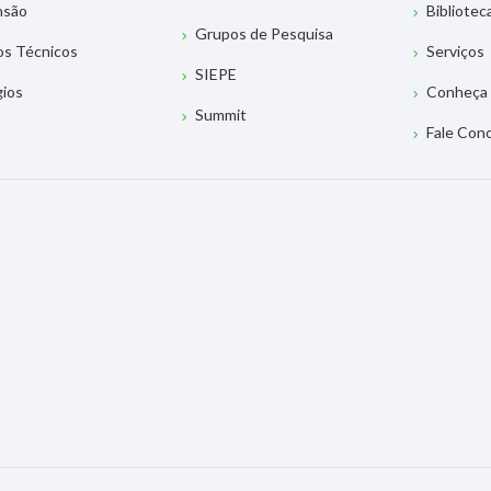
nsão
Bibliotec
Grupos de Pesquisa
os Técnicos
Serviços
SIEPE
gios
Conheça 
Summit
Fale Con