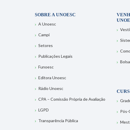
SOBRE A UNOESC
VENH
UNOE
A Unoesc
Vesti
Campi
Sist
Setores
Como
Publicações Legais
Bolsa
Funoesc
Editora Unoesc
Rádio Unoesc
CURS
CPA – Comissão Própria de Avaliação
Grad
LGPD
Pós-
Transparência Pública
Mest