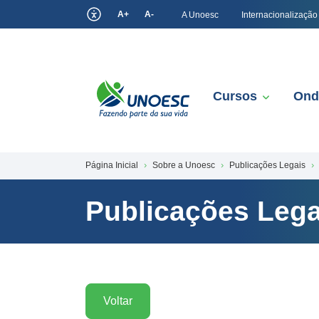
A+
A-
A Unoesc
Internacionalização
Cursos
Ond
Página Inicial
Sobre a Unoesc
Publicações Legais
Publicações Lega
Voltar