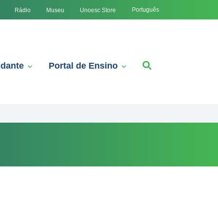
Português
Rádio
Museu
Unoesc Store
udante
Portal de Ensino