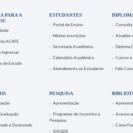
A PARA A
ESTUDANTES
DIPLOM
SC
Portal de Ensino
Consulta
bular
Minhas inscrições
Atualize
ema ACAFE
Secretaria Acadêmica
Diploma D
 ingressar
Calendário Acadêmico
Cursos e
s de Estudo
Atendimento ao Estudante
Fale Con
OS
PESQUISA
BIBLIO
uação
Apresentação
Apresen
Graduação
Programas de Incentivo à
Acesso a
Pesquisa
rado e Doutorado
Como Fu
SISGEN