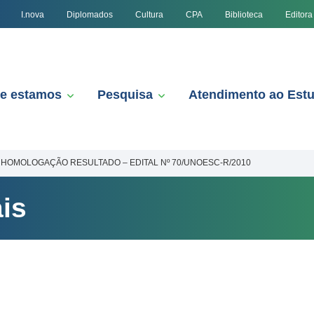
I.nova
Diplomados
Cultura
CPA
Biblioteca
Editora
e estamos
Pesquisa
Atendimento ao Est
HOMOLOGAÇÃO RESULTADO – EDITAL Nº 70/UNOESC-R/2010
is