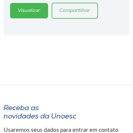
Museu
Visualizar
Compartilhar
Unoesc
Store
Selecione
o idioma
A+
A-
Receba as
novidades da Unoesc
Usaremos seus dados para entrar em contato