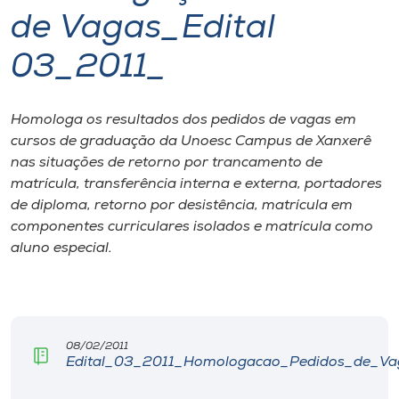
de Vagas_Edital
I.nova
03_2011_
Diplomados
Homologa os resultados dos pedidos de vagas em
cursos de graduação da Unoesc Campus de Xanxerê
Cultura
nas situações de retorno por trancamento de
matrícula, transferência interna e externa, portadores
CPA
de diploma, retorno por desistência, matrícula em
componentes curriculares isolados e matrícula como
aluno especial.
Biblioteca
Editora
08/02/2011
Rádio
Edital_03_2011_Homologacao_Pedidos_de_Va