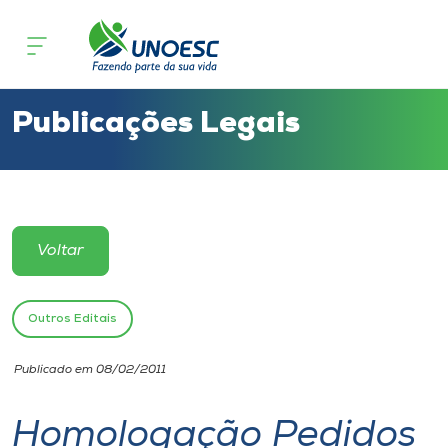
Cursos
Onde estamos
Publicações Legais
Pesquisa
Atendimento ao Estudante
Voltar
Portal de Ensino
Outros Editais
A
Publicado em 08/02/2011
Unoesc
Homologação Pedidos
Internacionalização