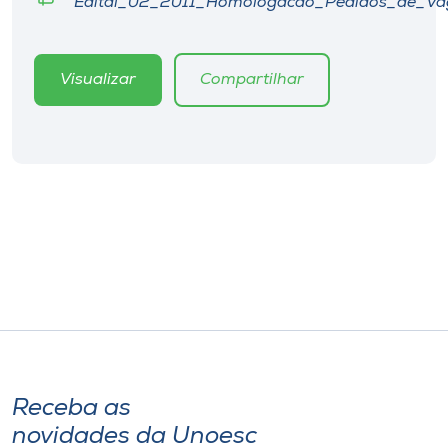
Edital_02_2011_Homologacao_Pedidos_de_Va
Museu
Unoesc
Visualizar
Compartilhar
Store
Selecione
o idioma
A+
A-
Receba as
novidades da Unoesc