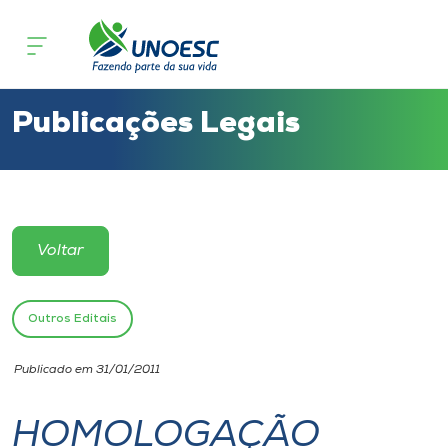
Cursos
Onde estamos
Publicações Legais
Pesquisa
Atendimento ao Estudante
Voltar
Portal de Ensino
Outros Editais
A
Publicado em 31/01/2011
Unoesc
HOMOLOGAÇÃO
Internacionalização