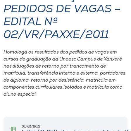
PEDIDOS DE VAGAS –
I.nova
EDITAL Nº
Diplomados
02/VR/PAXXE/2011
Cultura
Homologa os resultados dos pedidos de vagas em
cursos de graduação da Unoesc Campus de Xanxerê
CPA
nas situações de retorno por trancamento de
matrícula, transferência interna e externa, portadores
de diploma, retorno por desistência, matrícula em
Biblioteca
componentes curriculares isolados e matrícula como
aluno especial.
Editora
Rádio
31/01/2011