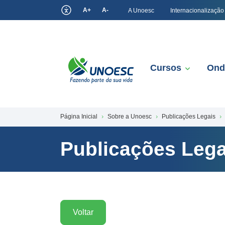
A+
A-
A Unoesc
Internacionalização
Cursos
Ond
Página Inicial
Sobre a Unoesc
Publicações Legais
Publicações Lega
Voltar