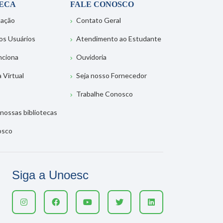
TECA
FALE CONOSCO
tação
Contato Geral
os Usuários
Atendimento ao Estudante
nciona
Ouvidoria
a Virtual
Seja nosso Fornecedor
Trabalhe Conosco
nossas bibliotecas
osco
Siga a Unoesc