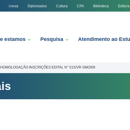
I.nova
Diplomados
Cultura
CPA
Biblioteca
Editora
e estamos
Pesquisa
Atendimento ao Est
HOMOLOGAÇÃO INSCRIÇÕES EDITAL N° 015/VR-SMO/09
is