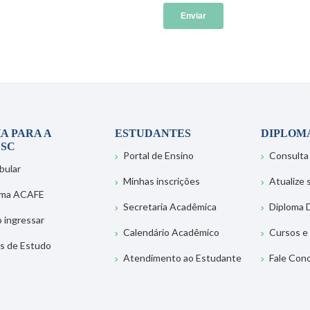
A PARA A
ESTUDANTES
DIPLOM
SC
Portal de Ensino
Consulta
bular
Minhas inscrições
Atualize
ema ACAFE
Secretaria Acadêmica
Diploma D
 ingressar
Calendário Acadêmico
Cursos e
s de Estudo
Atendimento ao Estudante
Fale Con