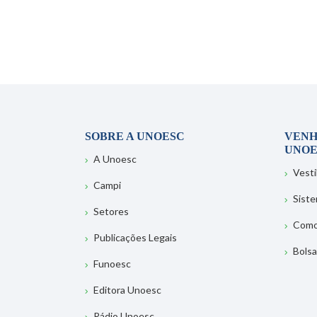
SOBRE A UNOESC
VENH
UNOE
A Unoesc
Vesti
Campi
Sist
Setores
Como
Publicações Legais
Bolsa
Funoesc
Editora Unoesc
Rádio Unoesc