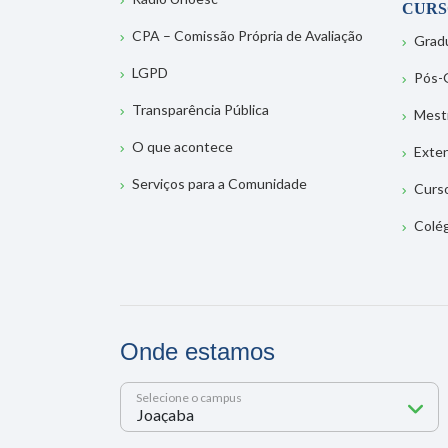
CURS
CPA – Comissão Própria de Avaliação
Grad
LGPD
Pós-
Transparência Pública
Mest
O que acontece
Exte
Serviços para a Comunidade
Curs
Colé
Onde estamos
Selecione o campus