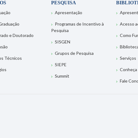
OS
PESQUISA
BIBLIO
uação
Apresentação
Apresen
Graduação
Programas de Incentivo à
Acesso a
Pesquisa
rado e Doutorado
Como Fu
SISGEN
nsão
Bibliotec
Grupos de Pesquisa
os Técnicos
Serviços
SIEPE
gios
Conheça 
Summit
Fale Con