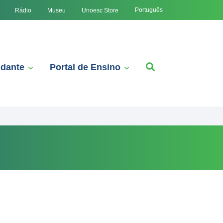
Português
Rádio
Museu
Unoesc Store
udante
Portal de Ensino