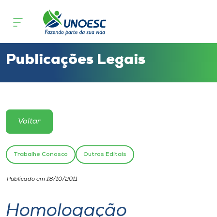
Cursos
Onde estamos
Publicações Legais
Pesquisa
Atendimento ao Estudante
Voltar
Portal de Ensino
Trabalhe Conosco
Outros Editais
A
Publicado em 18/10/2011
Unoesc
Homologação
Internacionalização