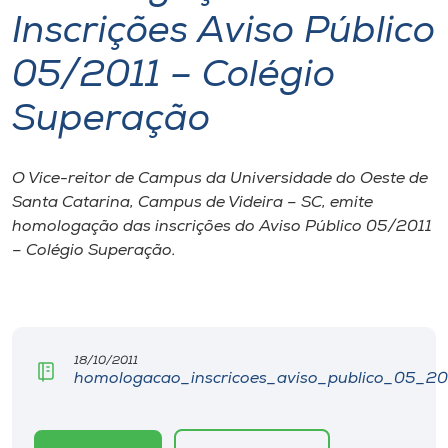
Inscrições Aviso Público
I.nova
05/2011 – Colégio
Diplomados
Superação
Cultura
O Vice-reitor de Campus da Universidade do Oeste de
Santa Catarina, Campus de Videira – SC, emite
CPA
homologação das inscrições do Aviso Público 05/2011
– Colégio Superação.
Biblioteca
Editora
18/10/2011
homologacao_inscricoes_aviso_publico_05_201
Rádio