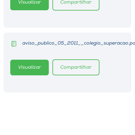
Visualizar
Compartilhar
Museu
Unoesc
Store
aviso_publico_05_2011__colegio_superacao.pd
Selecione
o idioma
Visualizar
Compartilhar
A+
A-