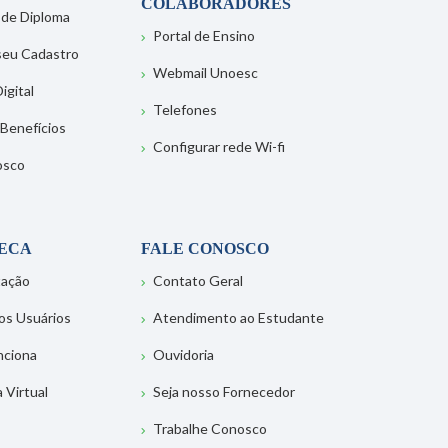
COLABORADORES
 de Diploma
Portal de Ensino
 seu Cadastro
Webmail Unoesc
igital
Telefones
 Benefícios
Configurar rede Wi-fi
osco
TECA
FALE CONOSCO
tação
Contato Geral
os Usuários
Atendimento ao Estudante
nciona
Ouvidoria
a Virtual
Seja nosso Fornecedor
Trabalhe Conosco