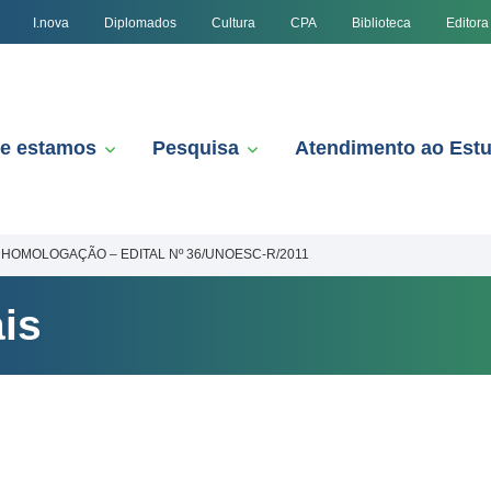
I.nova
Diplomados
Cultura
CPA
Biblioteca
Editora
e estamos
Pesquisa
Atendimento ao Est
HOMOLOGAÇÃO – EDITAL Nº 36/UNOESC-R/2011
is