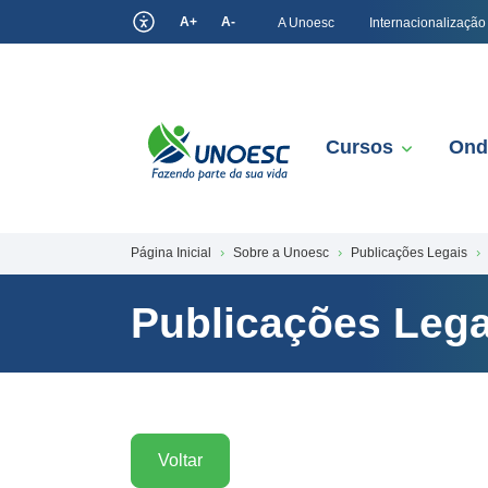
A+
A-
A Unoesc
Internacionalização
Cursos
Ond
Página Inicial
Sobre a Unoesc
Publicações Legais
Publicações Lega
Voltar