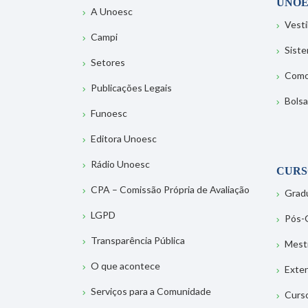
UNOE
A Unoesc
Vesti
Campi
Sist
Setores
Como
Publicações Legais
Bolsa
Funoesc
Editora Unoesc
Rádio Unoesc
CURS
CPA – Comissão Própria de Avaliação
Grad
LGPD
Pós-
Transparência Pública
Mest
O que acontece
Exte
Serviços para a Comunidade
Curs