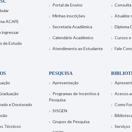
SC
Portal de Ensino
Consulta
bular
Minhas inscrições
Atualize
ema ACAFE
Secretaria Acadêmica
Diploma D
 ingressar
Calendário Acadêmico
Cursos e
s de Estudo
Atendimento ao Estudante
Fale Con
OS
PESQUISA
BIBLIO
uação
Apresentação
Apresen
Graduação
Programas de Incentivo à
Acesso a
Pesquisa
rado e Doutorado
Como Fu
SISGEN
nsão
Bibliotec
Grupos de Pesquisa
os Técnicos
Serviços