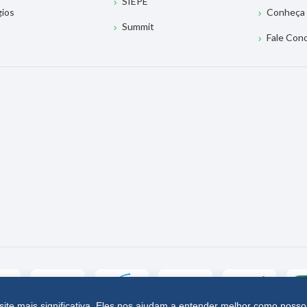
SIEPE
gios
Conheça 
Summit
Fale Con
site mais significativa. Eles nos ajudam a entender melhor como nosso