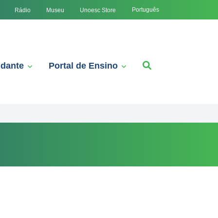
Português
Rádio
Museu
Unoesc Store
udante
Portal de Ensino