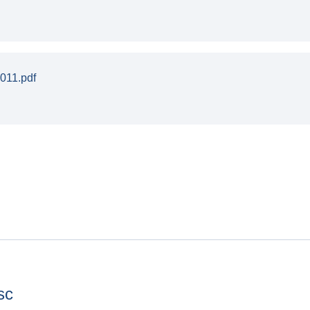
011.pdf
sc