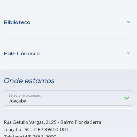
Biblioteca
Fale Conosco
Onde estamos
Selecione o campus
Rua Getúlio Vargas, 2125 - Bairro Flor da Serra
Joaçaba - SC - CEP 89600-000
Telefone (49) 3551-2000