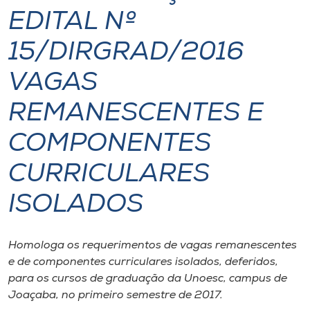
EDITAL Nº
I.nova
15/DIRGRAD/2016
Diplomados
VAGAS
REMANESCENTES E
Cultura
COMPONENTES
CPA
CURRICULARES
Biblioteca
ISOLADOS
Editora
Homologa os requerimentos de vagas remanescentes
e de componentes curriculares isolados, deferidos,
Rádio
para os cursos de graduação da Unoesc, campus de
Joaçaba, no primeiro semestre de 2017.