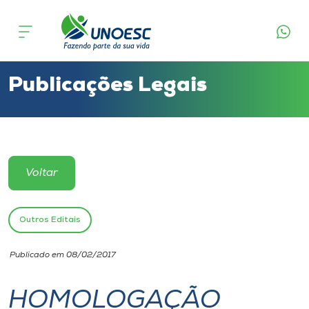
Cursos
Onde estamos
Publicações Legais
Pesquisa
Atendimento ao Estudante
Voltar
Portal de Ensino
Outros Editais
A
Publicado em 08/02/2017
Unoesc
HOMOLOGAÇÃO
Internacionalização