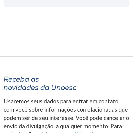
Museu
Unoesc
Store
Selecione
o idioma
Receba as
novidades da Unoesc
A+
A-
Usaremos seus dados para entrar em contato
com você sobre informações correlacionadas que
podem ser de seu interesse. Você pode cancelar o
envio da divulgação, a qualquer momento. Para