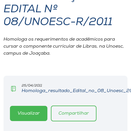
EDITAL Nº
I.nova
08/UNOESC-R/2011
Diplomados
Homologa os requerimentos de acadêmicos para
cursar o componente curricular de Libras, na Unoesc,
Cultura
campus de Joaçaba.
CPA
Biblioteca
25/04/2011
Homologa_resultado_Edital_no_08_Unoesc_20
Editora
Visualizar
Compartilhar
Rádio