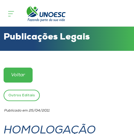
Cursos
Onde estamos
Publicações Legais
Pesquisa
Atendimento ao Estudante
Voltar
Portal de Ensino
Outros Editais
A
Publicado em 25/04/2011
Unoesc
HOMOLOGAÇÃO
Internacionalização