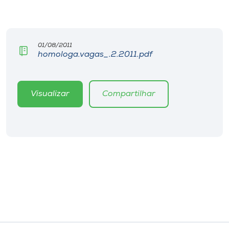
Museu
Unoesc
01/08/2011
Store
homologa.vagas_.2.2011.pdf
Visualizar
Compartilhar
Selecione
o idioma
A+
A-