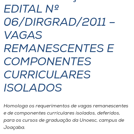
EDITAL Nº
I.nova
06/DIRGRAD/2011 –
Diplomados
VAGAS
REMANESCENTES E
Cultura
COMPONENTES
CPA
CURRICULARES
Biblioteca
ISOLADOS
Editora
Homologa os requerimentos de vagas remanescentes
e de componentes curriculares isolados, deferidos,
Rádio
para os cursos de graduação da Unoesc, campus de
Joaçaba.