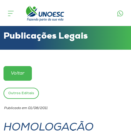
Cursos
Onde estamos
Publicações Legais
Pesquisa
Atendimento ao Estudante
Voltar
Portal de Ensino
Outros Editais
A
Publicado em 01/08/2011
Unoesc
HOMOLOGAÇÃO
Internacionalização