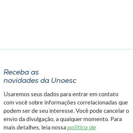
Museu
Unoesc
Store
Selecione
o idioma
Receba as
novidades da Unoesc
A+
Usaremos seus dados para entrar em contato
A-
com você sobre informações correlacionadas que
podem ser de seu interesse. Você pode cancelar o
envio da divulgação, a qualquer momento. Para
mais detalhes, leia nossa
política de