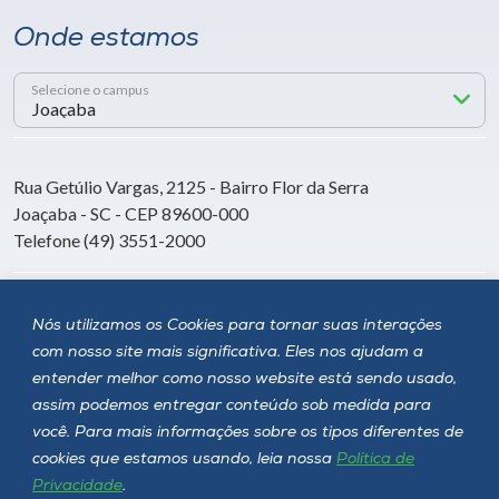
Onde estamos
Selecione o campus
Rua Getúlio Vargas, 2125 - Bairro Flor da Serra
Joaçaba - SC - CEP 89600-000
Telefone (49) 3551-2000
Siga a Unoesc
Nós utilizamos os Cookies para tornar suas interações
com nosso site mais significativa. Eles nos ajudam a
entender melhor como nosso website está sendo usado,
assim podemos entregar conteúdo sob medida para
você. Para mais informações sobre os tipos diferentes de
cookies que estamos usando, leia nossa
Política de
Privacidade
.