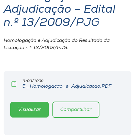
Adjudicação – Edital
I.nova
n.º 13/2009/PJG
Diplomados
Homologação e Adjudicação do Resultado da
Licitação n.º 13/2009/PJG.
Cultura
CPA
11/09/2009
Biblioteca
5._Homologacao_e_Adjudicacao.PDF
Editora
Visualizar
Compartilhar
Rádio