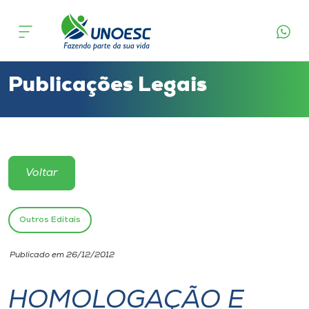
Cursos
Onde estamos
Publicações Legais
Pesquisa
Atendimento ao Estudante
Voltar
Portal de Ensino
Outros Editais
A
Publicado em 26/12/2012
Unoesc
HOMOLOGAÇÃO E
Internacionalização