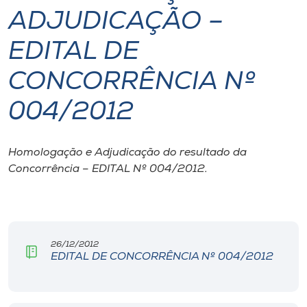
ADJUDICAÇÃO –
I.nova
EDITAL DE
Diplomados
CONCORRÊNCIA Nº
004/2012
Cultura
CPA
Homologação e Adjudicação do resultado da
Concorrência – EDITAL Nº 004/2012.
Biblioteca
Editora
26/12/2012
EDITAL DE CONCORRÊNCIA Nº 004/2012
Rádio