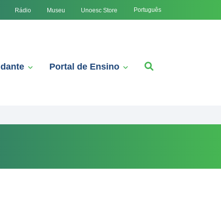
Português
Rádio
Museu
Unoesc Store
udante
Portal de Ensino