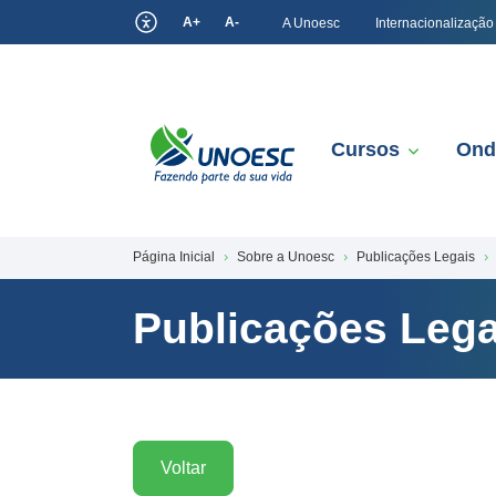
A+
A-
A Unoesc
Internacionalização
Cursos
Ond
Página Inicial
Sobre a Unoesc
Publicações Legais
Publicações Lega
Voltar