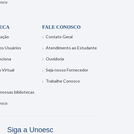
osco
TECA
FALE CONOSCO
tação
Contato Geral
os Usuários
Atendimento ao Estudante
nciona
Ouvidoria
a Virtual
Seja nosso Fornecedor
Trabalhe Conosco
nossas bibliotecas
osco
Siga a Unoesc