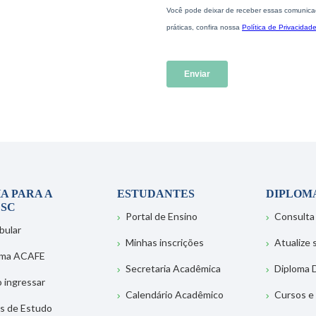
A PARA A
ESTUDANTES
DIPLOM
SC
Portal de Ensino
Consulta
bular
Minhas inscrições
Atualize
ema ACAFE
Secretaria Acadêmica
Diploma D
 ingressar
Calendário Acadêmico
Cursos e
s de Estudo