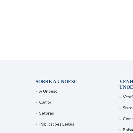
SOBRE A UNOESC
VENH
UNOE
A Unoesc
Vesti
Campi
Sist
Setores
Como
Publicações Legais
Bolsa