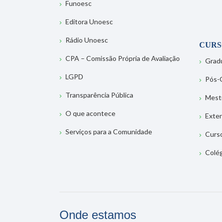
Funoesc
Editora Unoesc
Rádio Unoesc
CURS
CPA – Comissão Própria de Avaliação
Grad
LGPD
Pós-
Transparência Pública
Mest
O que acontece
Exte
Serviços para a Comunidade
Curs
Colé
Onde estamos