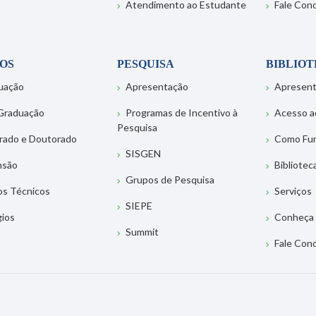
Atendimento ao Estudante
Fale Con
OS
PESQUISA
BIBLIO
uação
Apresentação
Apresen
Graduação
Programas de Incentivo à
Acesso a
Pesquisa
rado e Doutorado
Como Fu
SISGEN
nsão
Bibliotec
Grupos de Pesquisa
os Técnicos
Serviços
SIEPE
gios
Conheça 
Summit
Fale Con