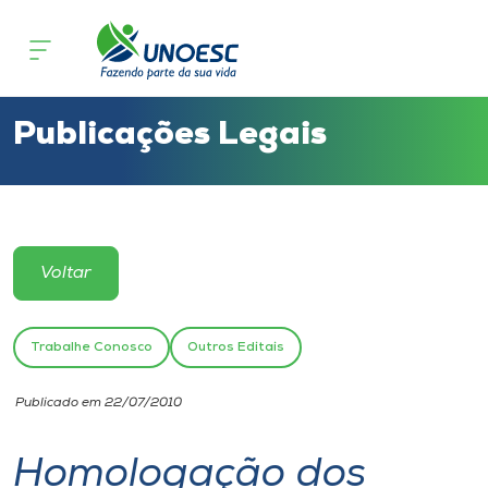
Cursos
Onde estamos
Publicações Legais
Pesquisa
Atendimento ao Estudante
Voltar
Portal de Ensino
Trabalhe Conosco
Outros Editais
A
Publicado em 22/07/2010
Unoesc
Homologação dos
Internacionalização