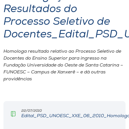
Resultados do
I.nova
Processo Seletivo de
Diplomados
Docentes_Edital_PSD
Cultura
Homologa resultado relativo ao Processo Seletivo de
Docentes do Ensino Superior para ingresso na
CPA
Fundação Universidade do Oeste de Santa Catarina –
FUNOESC – Campus de Xanxerê – e dá outras
providências
Biblioteca
Editora
22/07/2010
Rádio
Edital_PSD_UNOESC_XXE_06_2010_Homologac