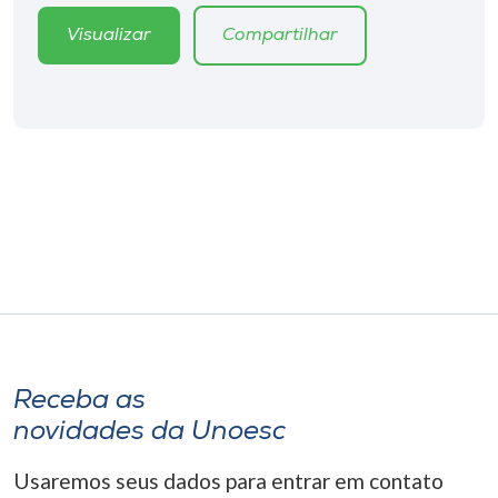
Museu
Visualizar
Compartilhar
Unoesc
Store
Selecione
o idioma
A+
A-
Receba as
novidades da Unoesc
Usaremos seus dados para entrar em contato