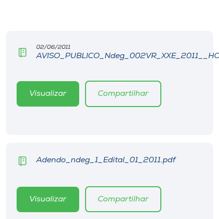
Museu
Unoesc
Store
02/06/2011
AVISO_PUBLICO_Ndeg_002VR_XXE_2011__H
Selecione
Visualizar
Compartilhar
o idioma
A+
A-
Adendo_ndeg_1_Edital_01_2011.pdf
Visualizar
Compartilhar