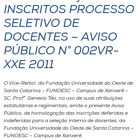
INSCRITOS PROCESSO
I.nova
SELETIVO DE
Diplomados
DOCENTES – AVISO
PÚBLICO N° 002VR-
Cultura
XXE 2011
CPA
O Vice-Reitor, da Fundação Universidade do Oeste de
Biblioteca
Santa Catarina – FUNOESC – Campus de Xanxerê –
SC, Prof°. Genesio Téo, no uso de suas atribuições
Editora
estatutárias e regimentais, emite o presente Aviso
Público, de homologação das inscrições deferidas e
indeferidas para a seleção interna de docentes, da
Rádio
Fundação Universidade do Oeste de Santa Catarina –
FUNOESC – Campus de Xanxerê.