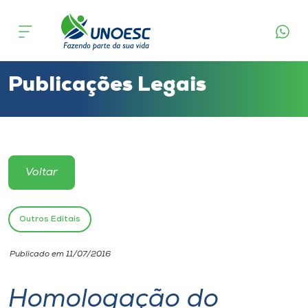
Cursos
Onde estamos
Publicações Legais
Pesquisa
Atendimento ao Estudante
Voltar
Portal de Ensino
Outros Editais
A
Publicado em 11/07/2016
Unoesc
Homologação do
Internacionalização