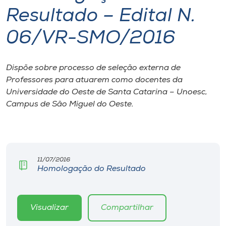
Resultado – Edital N.
I.nova
06/VR-SMO/2016
Diplomados
Dispõe sobre processo de seleção externa de
Professores para atuarem como docentes da
Cultura
Universidade do Oeste de Santa Catarina – Unoesc,
Campus de São Miguel do Oeste.
CPA
Biblioteca
11/07/2016
Homologação do Resultado
Editora
Rádio
Visualizar
Compartilhar