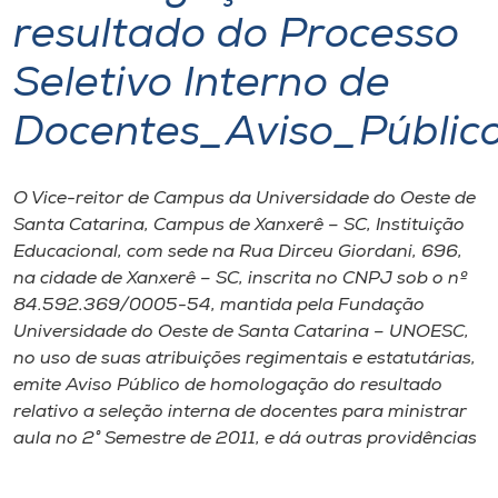
resultado do Processo
I.nova
Seletivo Interno de
Diplomados
Docentes_Aviso_Públi
Cultura
O Vice-reitor de Campus da Universidade do Oeste de
Santa Catarina, Campus de Xanxerê – SC, Instituição
CPA
Educacional, com sede na Rua Dirceu Giordani, 696,
na cidade de Xanxerê – SC, inscrita no CNPJ sob o nº
84.592.369/0005-54, mantida pela Fundação
Biblioteca
Universidade do Oeste de Santa Catarina – UNOESC,
no uso de suas atribuições regimentais e estatutárias,
Editora
emite Aviso Público de homologação do resultado
relativo a seleção interna de docentes para ministrar
aula no 2° Semestre de 2011, e dá outras providências
Rádio