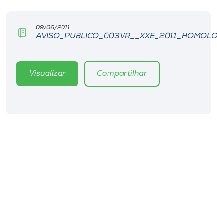
Museu
09/06/2011
Unoesc
AVISO_PUBLICO_003VR__XXE_2011_HOMOL
Store
Visualizar
Compartilhar
Selecione
o idioma
A+
A-