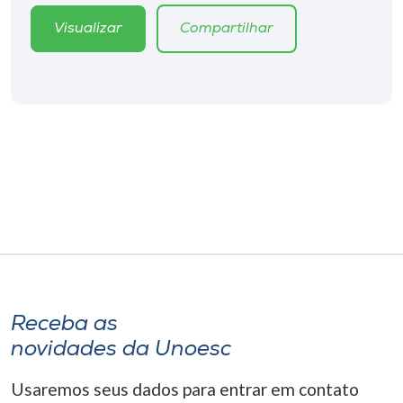
Museu
Visualizar
Compartilhar
Unoesc
Store
Selecione
o idioma
A+
A-
Receba as
novidades da Unoesc
Usaremos seus dados para entrar em contato