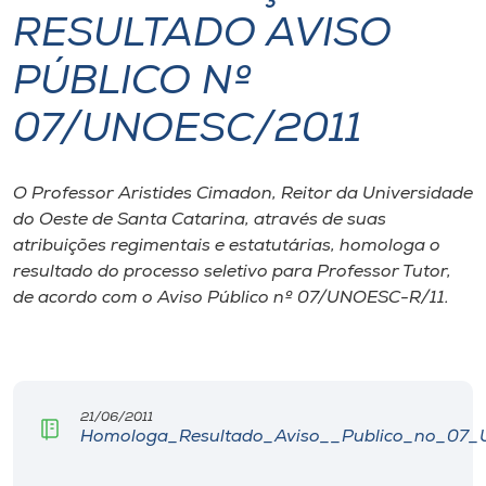
RESULTADO AVISO
I.nova
PÚBLICO Nº
Diplomados
07/UNOESC/2011
Cultura
O Professor Aristides Cimadon, Reitor da Universidade
do Oeste de Santa Catarina, através de suas
CPA
atribuições regimentais e estatutárias, homologa o
resultado do processo seletivo para Professor Tutor,
de acordo com o Aviso Público nº 07/UNOESC-R/11.
Biblioteca
Editora
21/06/2011
Rádio
Homologa_Resultado_Aviso__Publico_no_07_Un