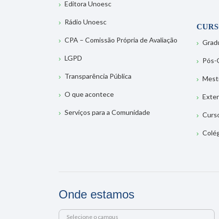
Editora Unoesc
Rádio Unoesc
CURS
CPA – Comissão Própria de Avaliação
Grad
LGPD
Pós-
Transparência Pública
Mest
O que acontece
Exte
Serviços para a Comunidade
Curs
Colé
Onde estamos
Selecione o campus