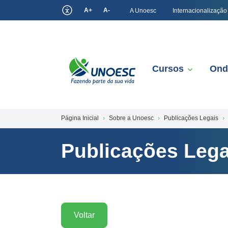
A+
A-
A Unoesc
Internacionalização
Cursos
Ond
Página Inicial
Sobre a Unoesc
Publicações Legais
Publicações Lega
Voltar