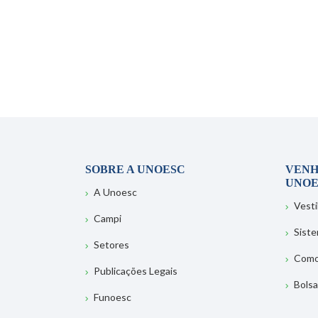
SOBRE A UNOESC
VENH
UNOE
A Unoesc
Vesti
Campi
Sist
Setores
Como
Publicações Legais
Bolsa
Funoesc