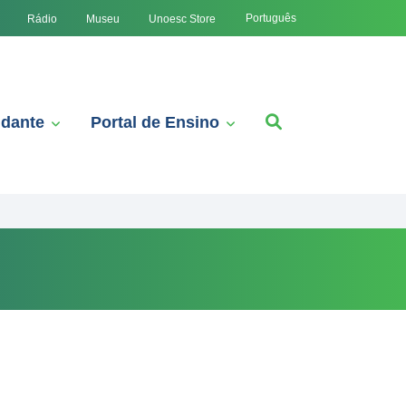
Português
Rádio
Museu
Unoesc Store
udante
Portal de Ensino