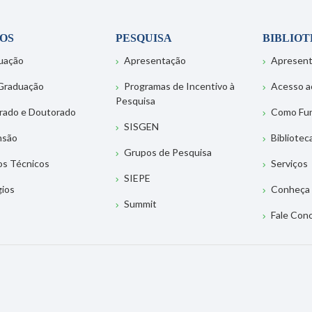
OS
PESQUISA
BIBLIO
uação
Apresentação
Apresen
Graduação
Programas de Incentivo à
Acesso a
Pesquisa
rado e Doutorado
Como Fu
SISGEN
nsão
Bibliotec
Grupos de Pesquisa
os Técnicos
Serviços
SIEPE
gios
Conheça 
Summit
Fale Con