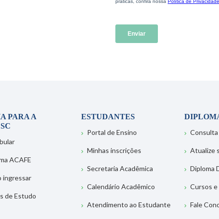
A PARA A
ESTUDANTES
DIPLOM
SC
Portal de Ensino
Consulta
bular
Minhas inscrições
Atualize
ema ACAFE
Secretaria Acadêmica
Diploma D
 ingressar
Calendário Acadêmico
Cursos e
s de Estudo
Atendimento ao Estudante
Fale Con