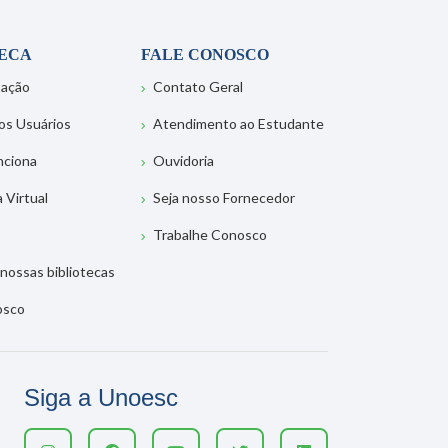
TECA
FALE CONOSCO
tação
Contato Geral
os Usuários
Atendimento ao Estudante
nciona
Ouvidoria
a Virtual
Seja nosso Fornecedor
Trabalhe Conosco
nossas bibliotecas
osco
Siga a Unoesc