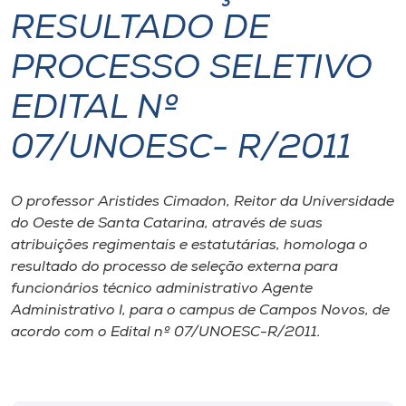
RESULTADO DE
I.nova
PROCESSO SELETIVO
Diplomados
EDITAL Nº
07/UNOESC- R/2011
Cultura
CPA
O professor Aristides Cimadon, Reitor da Universidade
do Oeste de Santa Catarina, através de suas
atribuições regimentais e estatutárias, homologa o
Biblioteca
resultado do processo de seleção externa para
funcionários técnico administrativo Agente
Editora
Administrativo I, para o campus de Campos Novos, de
acordo com o Edital nº 07/UNOESC-R/2011.
Rádio