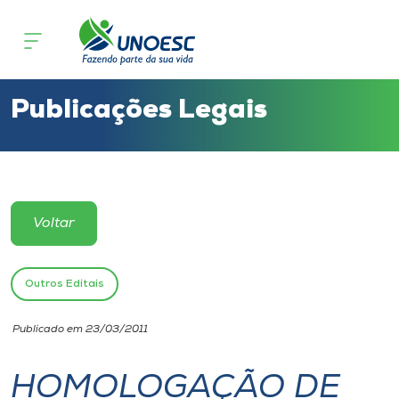
Cursos
Onde estamos
Publicações Legais
Pesquisa
Atendimento ao Estudante
Voltar
Portal de Ensino
Outros Editais
A
Publicado em 23/03/2011
Unoesc
HOMOLOGAÇÃO DE
Internacionalização