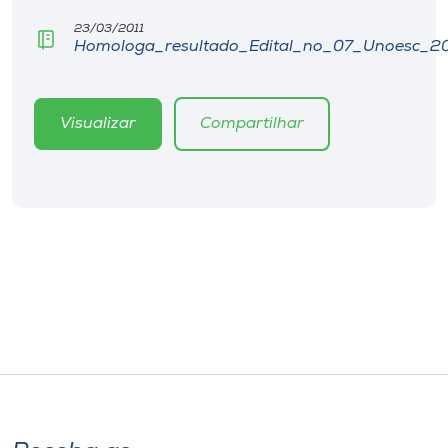
Museu
23/03/2011
Homologa_resultado_Edital_no_07_Unoesc_20
Unoesc
Store
Visualizar
Compartilhar
Selecione
o idioma
A+
A-